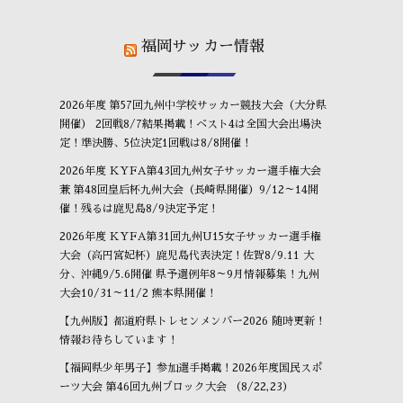
福岡サッカー情報
2026年度 第57回九州中学校サッカー競技大会（大分県
開催） 2回戦8/7結果掲載！ベスト4は全国大会出場決
定！準決勝、5位決定1回戦は8/8開催！
2026年度 KYFA第43回九州女子サッカー選手権大会
兼 第48回皇后杯九州大会（長崎県開催）9/12～14開
催！残るは鹿児島8/9決定予定！
2026年度 KYFA第31回九州U15女子サッカー選手権
大会（高円宮妃杯）鹿児島代表決定！佐賀8/9.11 大
分、沖縄9/5.6開催 県予選例年8～9月情報募集！九州
大会10/31～11/2 熊本県開催！
【九州版】都道府県トレセンメンバー2026 随時更新！
情報お待ちしています！
【福岡県少年男子】参加選手掲載！2026年度国民スポ
ーツ大会 第46回九州ブロック大会 （8/22,23）