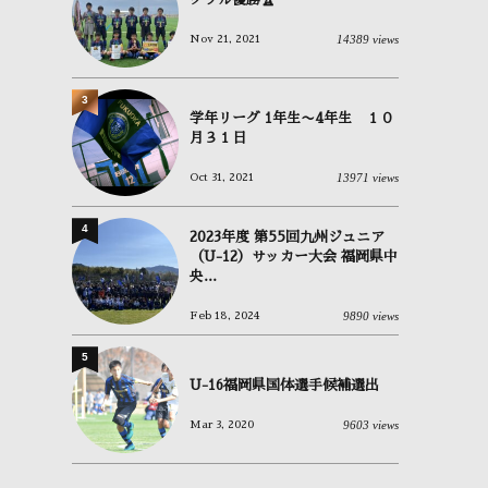
14389 views
Nov 21, 2021
3
学年リーグ 1年生〜4年生 １０
月３１日
13971 views
Oct 31, 2021
4
2023年度 第55回九州ジュニア
（U-12）サッカー大会 福岡県中
央...
9890 views
Feb 18, 2024
5
U-16福岡県国体選手候補選出
9603 views
Mar 3, 2020