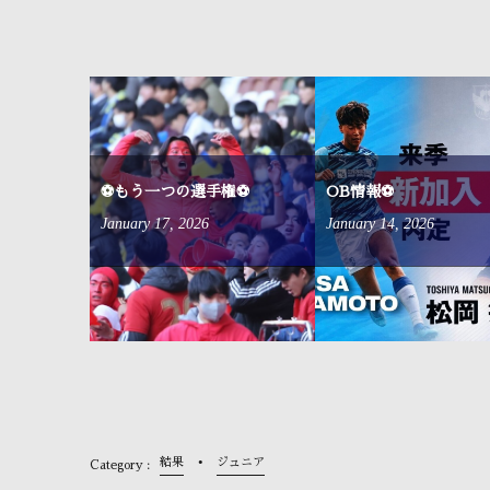
来ました⚽
⚽もう一つの選手権⚽
OB情報⚽
January
17
,
2026
January
14
,
2026
結果
ジュニア