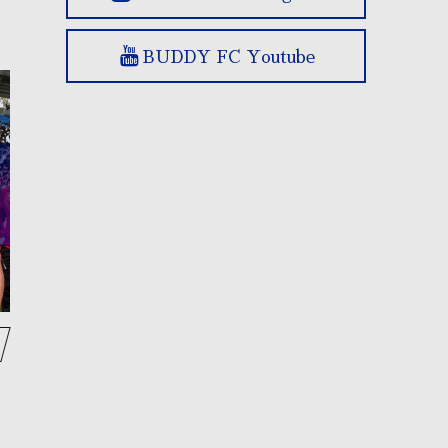
BUDDY FC Youtube
OBが進路報告に来ました⚽
⚽もう一つの選手権⚽
O
January
24
,
2026
January
17
,
2026
Ja