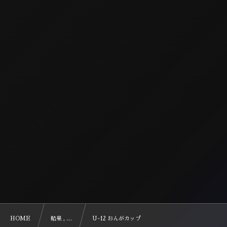
HOME
結果 , …
U-12 おんがカップ