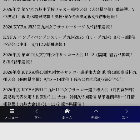
2026年度 第57回九州中学校サッカー競技大会（大分県開催）準決勝、5
位決定1回戦 8/8結果掲載！決勝･第5代表決定戦8/9結果速報！
2026 KYFA 第29回九州女子サッカーリーグ 8/9結果速報！
KYFA インディペンデンスリーグ九州2026（Iリーグ九州）8/6～8開催
予定分は中止 8/11.12結果速報！
2026年度 第40回大文字杯少年サッカー大会 U-12 (福岡) 組合せ掲載！
8/8,9結果速報！
2026年度 KYFA第43回九州女子サッカー選手権大会 兼 第48回皇后杯九
州大会（長崎県開催）9/12～14開催！残るは鹿児島8/9決定予定！
2026年度 KYFA第31回九州U15女子サッカー選手権大会（高円宮妃杯）
鹿児島代表決定！佐賀8/9.11 大分、沖縄9/5.6開催 県予選例年8～9月情
報募集！九州大会10/31～11/2 熊本県開催！
【九州版】都道府県トレセンメンバー2026 随時更新！情報お待ちしてい
メニュー
前へ
ホーム
先頭へ
次へ
ます！
【福岡県少年男子】参加選手掲載！2026年度国民スポーツ大会 第46回九
州ブロック大会 （8/22,23）