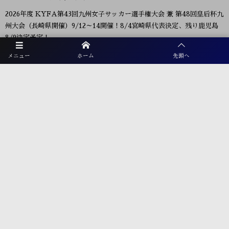
2026年度 KYFA第43回九州女子サッカー選手権大会 兼 第48回皇后杯九
州大会（長崎県開催）9/12～14開催！8/4宮崎県代表決定、残り鹿児島
8/9決定予定！
2026年度 第38回九州ジュニア U-11 サッカー大会（新人戦）福岡県中央
メニュー
ホーム
先頭へ
大会 11/29.12/5開催！組合せ募集
2026年度 JFA第50回全日本U-12サッカー選手権大会福岡県中央大会
10/11開幕！組合せ募集
2026年度 第105回全国高校サッカー選手権福岡大会 第ニ次予選 9/26～
開催！大会概要掲載！組合せ募集 8/28抽選会
プライバシーポリシー
利用規約