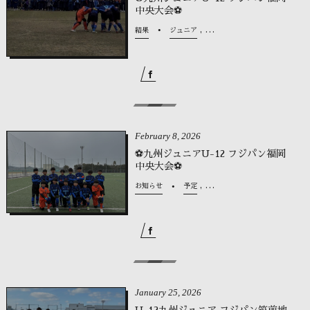
中央大会⚽
, …
結果
ジュニア
February
8
,
2026
⚽九州ジュニアU-12 フジパン福岡
中央大会⚽
, …
お知らせ
予定
January
25
,
2026
U-12九州ジュニア フジパン筑前地