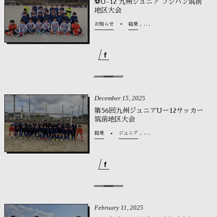
⚽U-12 九州ジュニア フジパン筑前
地区大会
, …
お知らせ
結果
December
15
,
2025
第56回九州ジュニアUー12サッカー
筑前地区大会
, …
結果
ジュニア
February
11
,
2025