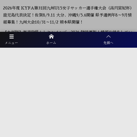
2026年度 KYFA第31回九州U15女子サッカー選手権大会（高円宮妃杯）
鹿児島代表決定！佐賀8/9.11 大分、沖縄9/5.6開催 県予選例年8～9月情
報募集！九州大会10/31～11/2 熊本県開催！
【九州版】都道府県トレセンメンバー2026 随時更新！情報お待ちしてい
ます！
メニュー
ホーム
先頭へ
【福岡県少年男子】参加選手掲載！2026年度国民スポーツ大会 第46回九
州ブロック大会 （8/22,23）
プライバシーポリシー
利用規約
お電話でのお問合せ