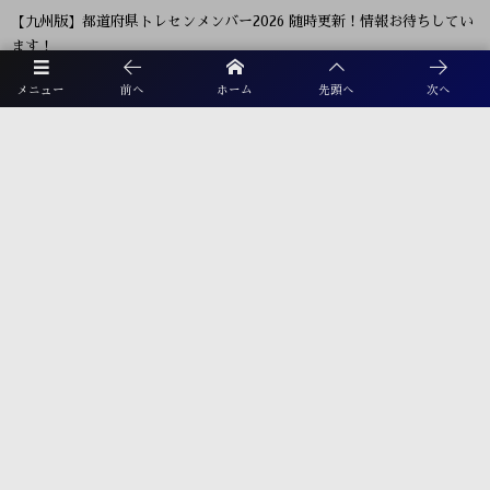
【九州版】都道府県トレセンメンバー2026 随時更新！情報お待ちしてい
ます！
【福岡県少年男子】参加選手掲載！2026年度国民スポーツ大会 第46回九
メニュー
前へ
ホーム
先頭へ
次へ
州ブロック大会 （8/22,23）
2026年度 福岡県ユース(U-13)サッカーリーグ 概要掲載！9月～11月開
催！組み合わせ募集！
【熊本県クラブユースサッカー連盟緊急支援のお願い】熊本県での地震
に伴う支援募金にご協力ください
プライバシーポリシー
利用規約