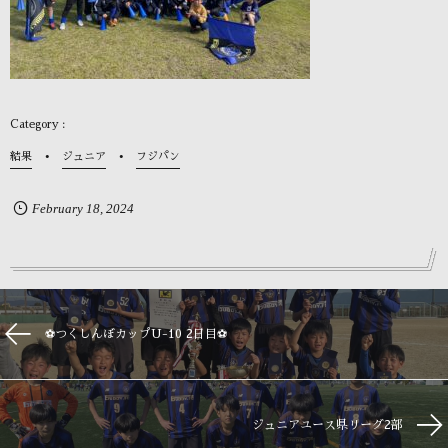
結果
ジュニア
フジパン
February
18
,
2024
⚽つくしんぼカップU-10 2日目⚽
ジュニアユース県リーグ2部