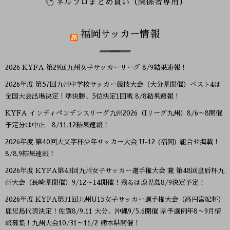
ネルプロまとめ買い（関係者専用）
福岡サッカー情報
2026 KYFA 第29回九州女子サッカーリーグ 8/9結果速報！
2026年度 第57回九州中学校サッカー競技大会（大分県開催）ベスト4は
全国大会出場決定！準決勝、5位決定1回戦 8/8結果速報！
KYFA インディペンデンスリーグ九州2026（Iリーグ九州）8/6～8開催
予定分は中止 8/11.12結果速報！
2026年度 第40回大文字杯少年サッカー大会 U-12 (福岡) 組合せ掲載！
8/8,9結果速報！
2026年度 KYFA第43回九州女子サッカー選手権大会 兼 第48回皇后杯九
州大会（長崎県開催）9/12～14開催！残るは鹿児島8/9決定予定！
2026年度 KYFA第31回九州U15女子サッカー選手権大会（高円宮妃杯）
鹿児島代表決定！佐賀8/9.11 大分、沖縄9/5.6開催 県予選例年8～9月情
報募集！九州大会10/31～11/2 熊本県開催！