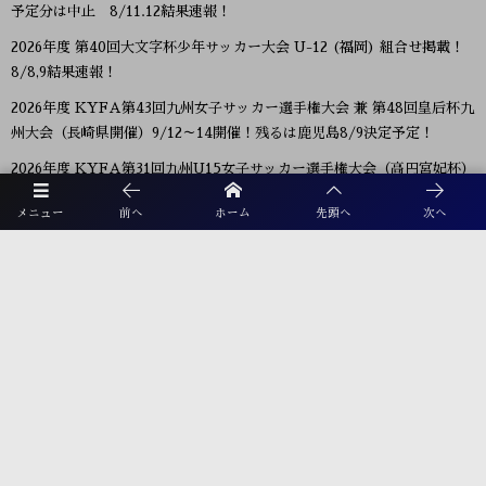
予定分は中止 8/11.12結果速報！
2026年度 第40回大文字杯少年サッカー大会 U-12 (福岡) 組合せ掲載！
8/8,9結果速報！
2026年度 KYFA第43回九州女子サッカー選手権大会 兼 第48回皇后杯九
州大会（長崎県開催）9/12～14開催！残るは鹿児島8/9決定予定！
2026年度 KYFA第31回九州U15女子サッカー選手権大会（高円宮妃杯）
鹿児島代表決定！佐賀8/9.11 大分、沖縄9/5.6開催 県予選例年8～9月情
メニュー
前へ
ホーム
先頭へ
次へ
報募集！九州大会10/31～11/2 熊本県開催！
【九州版】都道府県トレセンメンバー2026 随時更新！情報お待ちしてい
ます！
【福岡県少年男子】参加選手掲載！2026年度国民スポーツ大会 第46回九
州ブロック大会 （8/22,23）
2026年度 福岡県ユース(U-13)サッカーリーグ 概要掲載！9月～11月開
催！組み合わせ募集！
【熊本県クラブユースサッカー連盟緊急支援のお願い】熊本県での地震
に伴う支援募金にご協力ください