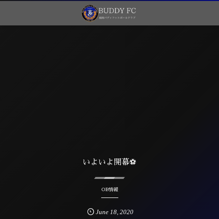
いよいよ開幕⚽
OB情報
June
18
,
2020