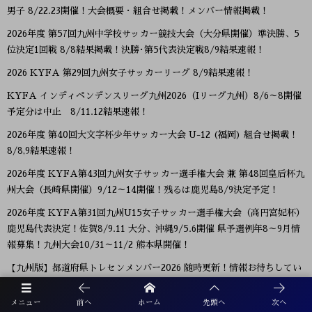
男子 8/22.23開催！大会概要・組合せ掲載！メンバー情報掲載！
2026年度 第57回九州中学校サッカー競技大会（大分県開催）準決勝、5
位決定1回戦 8/8結果掲載！決勝･第5代表決定戦8/9結果速報！
2026 KYFA 第29回九州女子サッカーリーグ 8/9結果速報！
KYFA インディペンデンスリーグ九州2026（Iリーグ九州）8/6～8開催
予定分は中止 8/11.12結果速報！
2026年度 第40回大文字杯少年サッカー大会 U-12 (福岡) 組合せ掲載！
8/8,9結果速報！
2026年度 KYFA第43回九州女子サッカー選手権大会 兼 第48回皇后杯九
州大会（長崎県開催）9/12～14開催！残るは鹿児島8/9決定予定！
2026年度 KYFA第31回九州U15女子サッカー選手権大会（高円宮妃杯）
鹿児島代表決定！佐賀8/9.11 大分、沖縄9/5.6開催 県予選例年8～9月情
報募集！九州大会10/31～11/2 熊本県開催！
【九州版】都道府県トレセンメンバー2026 随時更新！情報お待ちしてい
ます！
メニュー
前へ
ホーム
先頭へ
次へ
【福岡県少年男子】参加選手掲載！2026年度国民スポーツ大会 第46回九