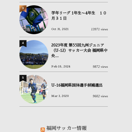
3
学年リーグ 1年生〜4年生 １０
月３１日
13971 views
Oct 31, 2021
4
2023年度 第55回九州ジュニア
（U-12）サッカー大会 福岡県中
央...
9872 views
Feb 18, 2024
5
U-16福岡県国体選手候補選出
9602 views
Mar 3, 2020
福岡サッカー情報