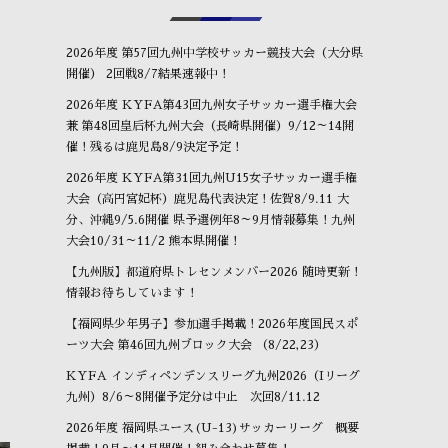
2026年度 第57回九州中学校サッカー競技大会（大分県
開催） 2回戦8/7結果速報中！
2026年度 KYFA第43回九州女子サッカー選手権大会
兼 第48回皇后杯九州大会（長崎県開催）9/12～14開
催！残るは鹿児島8/9決定予定！
2026年度 KYFA第31回九州U15女子サッカー選手権
大会（高円宮妃杯）鹿児島代表決定！佐賀8/9.11 大
分、沖縄9/5.6開催 県予選例年8～9月情報募集！九州
大会10/31～11/2 熊本県開催！
【九州版】都道府県トレセンメンバー2026 随時更新！
情報お待ちしています！
【福岡県少年男子】参加選手掲載！2026年度国民スポ
ーツ大会 第46回九州ブロック大会 （8/22,23）
KYFA インディペンデンスリーグ九州2026（Iリーグ
九州）8/6～8開催予定分は中止 次回8/11.12
2026年度 福岡県ユース(U-13)サッカーリーグ 概要