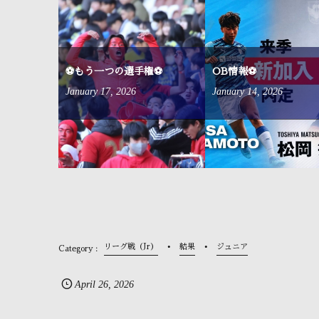
来ました⚽
⚽もう一つの選手権⚽
OB情報⚽
January
17
,
2026
January
14
,
2026
リーグ戦（Jr）
結果
ジュニア
April
26
,
2026