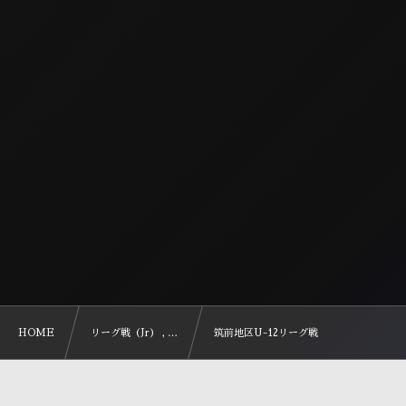
HOME
リーグ戦（Jr） , …
筑前地区U-12リーグ戦