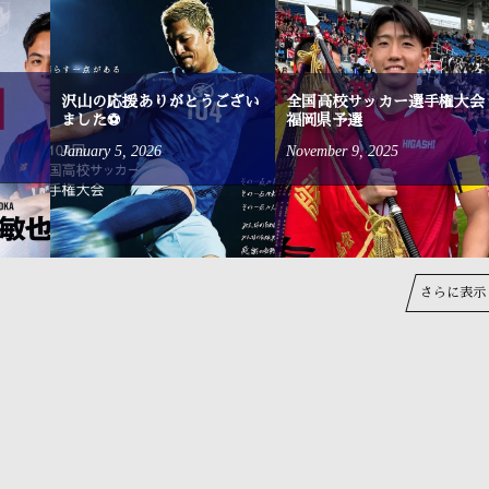
沢山の応援ありがとうござい
全国高校サッカー選手権大会
ました⚽
福岡県予選
January
5
,
2026
November
9
,
2025
さらに表示