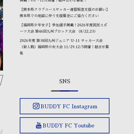
掲載！9月～11月開催！組み合わせ募集！
【熊本県クラブユースサッカー連盟緊急支援のお願い】
熊本県での地震に伴う支援募金にご協力ください
【福岡県少年女子】参加選手掲載！2026年度国民スポ
OBが進路報告に来ました⚽
⚽もう一つの選手権⚽
O
ーツ大会 第46回九州ブロック大会 （8/22,23）
January
24
,
2026
January
17
,
2026
Ja
2026年度 第38回九州ジュニア U-11 サッカー大会
（新人戦）福岡県中央大会 11/29.12/5開催！組合せ募
集
SNS
BUDDY FC Instagram
BUDDY FC Youtube