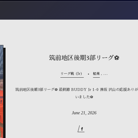
筑前地区後期3部リーグ⚽️
, …
リーグ戦（Jr）
結果
筑前地区後期3部リーグ⚽️ 最終節 BUDDY Jr 1-0 湊坂 沢山の応援あり
いました⚽
June
21
,
2026