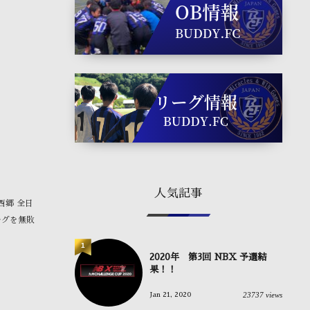
人気記事
上西郷 全日
ーグを無敗
1
2020年 第3回 NBX 予選結
果！！
23737 views
Jan 21, 2020