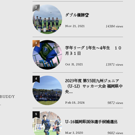
2
ダブル優勝🏆
14384 views
Nov 21, 2021
3
学年リーグ 1年生〜4年生 １０
月３１日
13971 views
Oct 31, 2021
4
2023年度 第55回九州ジュニア
（U-12）サッカー大会 福岡県中
央...
 BUDDY
9872 views
Feb 18, 2024
.
5
U-16福岡県国体選手候補選出
9602 views
Mar 3, 2020