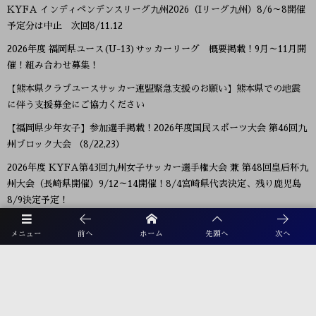
KYFA インディペンデンスリーグ九州2026（Iリーグ九州）8/6～8開催
予定分は中止 次回8/11.12
2026年度 福岡県ユース(U-13)サッカーリーグ 概要掲載！9月～11月開
催！組み合わせ募集！
【熊本県クラブユースサッカー連盟緊急支援のお願い】熊本県での地震
に伴う支援募金にご協力ください
【福岡県少年女子】参加選手掲載！2026年度国民スポーツ大会 第46回九
州ブロック大会 （8/22,23）
2026年度 KYFA第43回九州女子サッカー選手権大会 兼 第48回皇后杯九
州大会（長崎県開催）9/12～14開催！8/4宮崎県代表決定、残り鹿児島
8/9決定予定！
2026年度 第38回九州ジュニア U-11 サッカー大会（新人戦）福岡県中央
メニュー
前へ
ホーム
先頭へ
次へ
大会 11/29.12/5開催！組合せ募集
2026年度 JFA第50回全日本U-12サッカー選手権大会福岡県中央大会
10/11開幕！組合せ募集