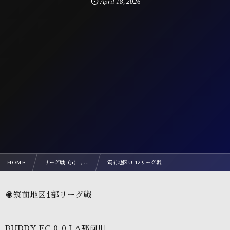
April
18
,
2026
HOME
リーグ戦（Jr） , …
筑前地区U-12リーグ戦
◉筑前地区1部リーグ戦
BUDDY FC 0-0 LA那珂川