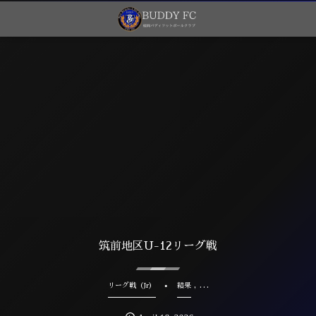
筑前地区U-12リーグ戦
, …
リーグ戦（Jr）
結果