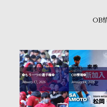
OB
来ました⚽
⚽もう一つの選手権⚽
OB情報⚽
January
17
,
2026
January
14
,
2026