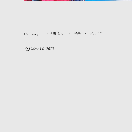
リーグ戦（Jr）
結果
ジュニア
May
14
,
2023