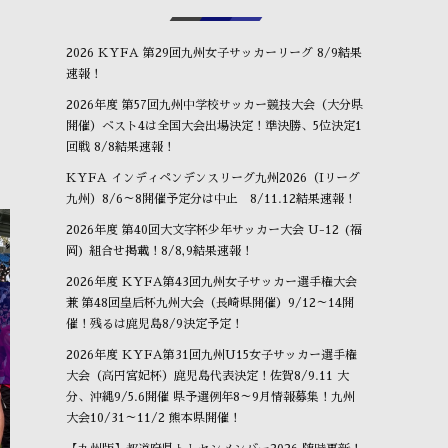
2026 KYFA 第29回九州女子サッカーリーグ 8/9結果
速報！
2026年度 第57回九州中学校サッカー競技大会（大分県
開催）ベスト4は全国大会出場決定！準決勝、5位決定1
回戦 8/8結果速報！
KYFA インディペンデンスリーグ九州2026（Iリーグ
九州）8/6～8開催予定分は中止 8/11.12結果速報！
2026年度 第40回大文字杯少年サッカー大会 U-12 (福
岡) 組合せ掲載！8/8,9結果速報！
2026年度 KYFA第43回九州女子サッカー選手権大会
兼 第48回皇后杯九州大会（長崎県開催）9/12～14開
OBが進路報告に来ました⚽
⚽もう一つの選手権⚽
O
催！残るは鹿児島8/9決定予定！
January
24
,
2026
January
17
,
2026
Ja
2026年度 KYFA第31回九州U15女子サッカー選手権
大会（高円宮妃杯）鹿児島代表決定！佐賀8/9.11 大
分、沖縄9/5.6開催 県予選例年8～9月情報募集！九州
大会10/31～11/2 熊本県開催！