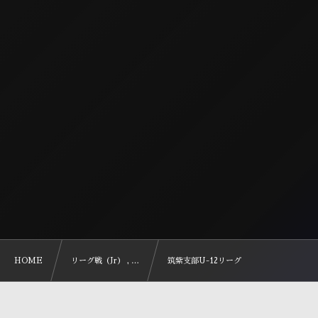
HOME
リーグ戦（Jr） , …
筑紫支部U-12リーグ