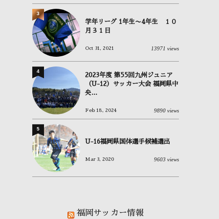
3
学年リーグ 1年生〜4年生 １０
月３１日
13971 views
Oct 31, 2021
4
2023年度 第55回九州ジュニア
（U-12）サッカー大会 福岡県中
央...
9890 views
Feb 18, 2024
5
U-16福岡県国体選手候補選出
9603 views
Mar 3, 2020
福岡サッカー情報