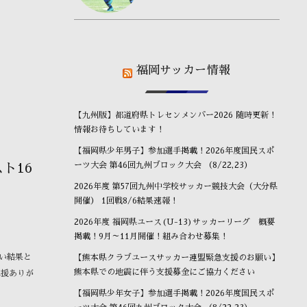
福岡サッカー情報
【九州版】都道府県トレセンメンバー2026 随時更新！
情報お待ちしています！
【福岡県少年男子】参加選手掲載！2026年度国民スポ
ト16
ーツ大会 第46回九州ブロック大会 （8/22,23）
2026年度 第57回九州中学校サッカー競技大会（大分県
開催） 1回戦8/6結果速報！
2026年度 福岡県ユース(U-13)サッカーリーグ 概要
掲載！9月～11月開催！組み合わせ募集！
悔しい結果と
【熊本県クラブユースサッカー連盟緊急支援のお願い】
熊本県での地震に伴う支援募金にご協力ください
応援ありが
【福岡県少年女子】参加選手掲載！2026年度国民スポ