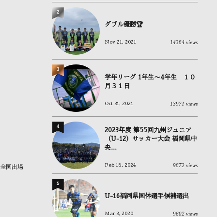
2
ダブル優勝🏆
14384 views
Nov 21, 2021
3
学年リーグ 1年生〜4年生 １０
月３１日
13971 views
Oct 31, 2021
4
2023年度 第55回九州ジュニア
（U-12）サッカー大会 福岡県中
央...
9872 views
Feb 18, 2024
会全国出場
5
U-16福岡県国体選手候補選出
9602 views
Mar 3, 2020