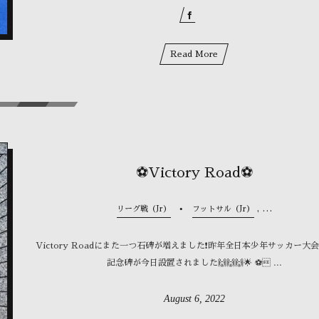
Read More
⚽Victory Road⚽
, …
リーグ戦（Jr）
フットサル（Jr）
Victory Roadにまた一つ石碑が増えました❗️昨年全日本少年サッカー大
記念碑が今日設置されました🙌🙌🙌🌟 ⚽ ...
August
6
,
2022