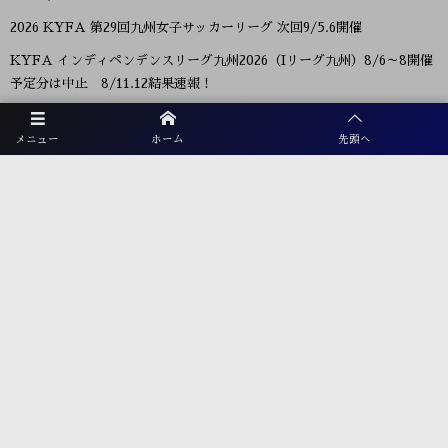
2026 KYFA 第29回九州女子サッカーリーグ 次回9/5.6開催
KYFA インディペンデンスリーグ九州2026（Iリーグ九州）8/6～8開催
予定分は中止 8/11.12結果速報！
2026年度 KYFA第31回九州U15女子サッカー選手権大会（高円宮妃杯）
鹿児島代表決定！佐賀8/9.11 大分、沖縄9/5.6開催 県予選例年8～9月情
メニュー
ホーム
先頭へ
報募集！九州大会10/31～11/2 熊本県開催！
【九州版】都道府県トレセンメンバー2026 随時更新！情報お待ちしてい
ます！
【福岡県少年男子】参加選手掲載！2026年度国民スポーツ大会 第46回九
州ブロック大会 （8/22,23）
プライバシーポリシー
利用規約