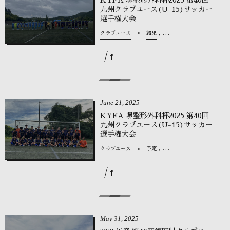
九州クラブユース(U-15)サッカー
選手権大会
, …
クラブユース
結果
June
21
,
2025
KYFA 堺整形外科杯2025 第40回
九州クラブユース(U-15)サッカー
選手権大会
, …
クラブユース
予定
May
31
,
2025