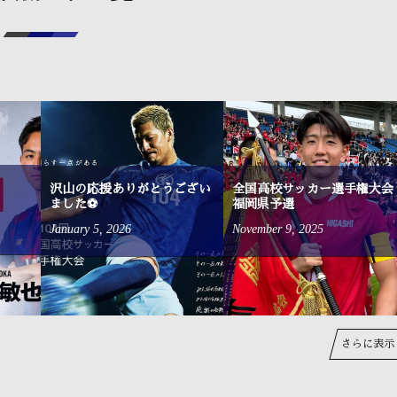
沢山の応援ありがとうござい
全国高校サッカー選手権大会
ました⚽
福岡県予選
January
5
,
2026
November
9
,
2025
さらに表示