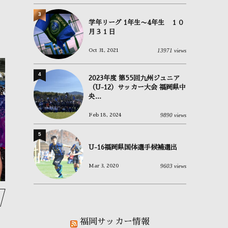
3
学年リーグ 1年生〜4年生 １０
月３１日
13971 views
Oct 31, 2021
4
2023年度 第55回九州ジュニア
（U-12）サッカー大会 福岡県中
央...
OBが進路報告に来ました⚽
⚽もう一つの選手権⚽
O
9890 views
Feb 18, 2024
January
24
,
2026
January
17
,
2026
Ja
5
U-16福岡県国体選手候補選出
9603 views
Mar 3, 2020
福岡サッカー情報