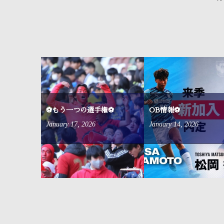
来ました⚽
⚽もう一つの選手権⚽
OB情報⚽
January
17
,
2026
January
14
,
2026