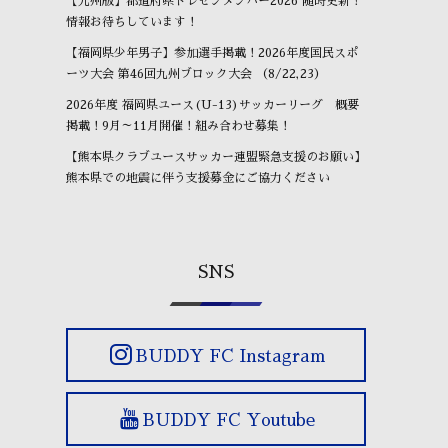
【九州版】都道府県トレセンメンバー2026 随時更新！
情報お待ちしています！
【福岡県少年男子】参加選手掲載！2026年度国民スポ
ーツ大会 第46回九州ブロック大会 （8/22,23）
2026年度 福岡県ユース(U-13)サッカーリーグ 概要
掲載！9月～11月開催！組み合わせ募集！
【熊本県クラブユースサッカー連盟緊急支援のお願い】
熊本県での地震に伴う支援募金にご協力ください
SNS
BUDDY FC Instagram
BUDDY FC Youtube