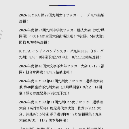
2026 KYFA 第29回九州女子サッカーリーグ 8/9結果
速報！
2026年度 第57回九州中学校サッカー競技大会（大分県
開催）ベスト4は全国大会出場決定！準決勝、5位決定1
回戦 8/8結果速報！
KYFA インディペンデンスリーグ九州2026（Iリーグ
九州）8/6～8開催予定分は中止 8/11.12結果速報！
2026年度 第40回大文字杯少年サッカー大会 U-12 (福
岡) 組合せ掲載！8/8,9結果速報！
2026年度 KYFA第43回九州女子サッカー選手権大会
兼 第48回皇后杯九州大会（長崎県開催）9/12～14開
催！残るは鹿児島8/9決定予定！
2026年度 KYFA第31回九州U15女子サッカー選手権
大会（高円宮妃杯）鹿児島代表決定！佐賀8/9.11 大
分、沖縄9/5.6開催 県予選例年8～9月情報募集！九州
大会10/31～11/2 熊本県開催！