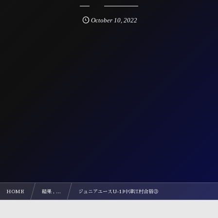
October
10
,
2022
HOME
結果 , …
ジュニアユースU-13中津江村合宿③