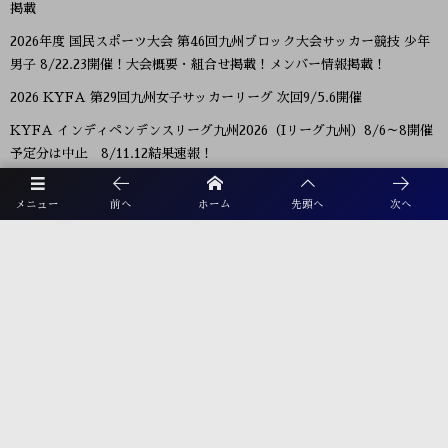
掲載
2026年度 国民スポーツ大会 第46回九州ブロック大会サッカー競技 少年
男子 8/22.23開催！大会概要・組合せ掲載！メンバー情報掲載！
2026 KYFA 第29回九州女子サッカーリーグ 次回9/5.6開催
KYFA インディペンデンスリーグ九州2026（Iリーグ九州）8/6～8開催
予定分は中止 8/11.12結果速報！
2026年度 KYFA第31回九州U15女子サッカー選手権大会（高円宮妃杯）
メニュー
前へ
ホーム
先頭へ
次へ
鹿児島代表決定！佐賀8/9.11 大分、沖縄9/5.6開催 県予選例年8～9月情
報募集！九州大会10/31～11/2 熊本県開催！
【九州版】都道府県トレセンメンバー2026 随時更新！情報お待ちしてい
ます！
【福岡県少年男子】参加選手掲載！2026年度国民スポーツ大会 第46回九
州ブロック大会 （8/22,23）
プライバシーポリシー