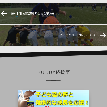
⚽️9/4(日)筑紫野3年生夏合宿③⚽️
ジュニアユース県リーグ3部
BUDDY応援団