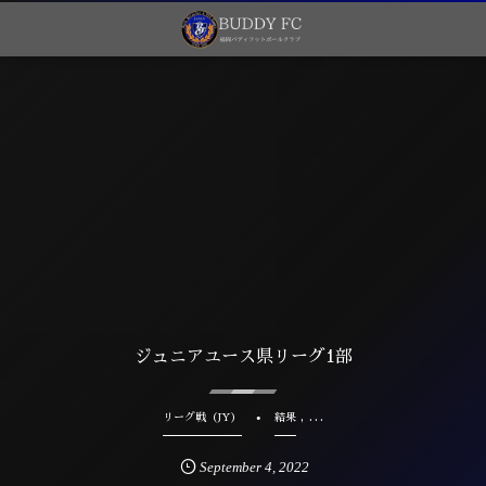
ジュニアユース県リーグ1部
, …
リーグ戦（JY）
結果
September
4
,
2022