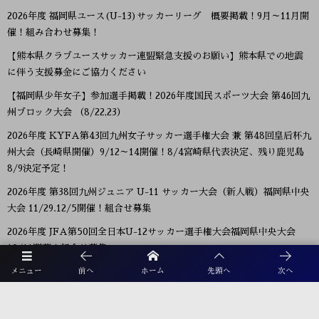
2026年度 福岡県ユース(U-13)サッカーリーグ 概要掲載！9月～11月開
催！組み合わせ募集！
【熊本県クラブユースサッカー連盟緊急支援のお願い】熊本県での地震
に伴う支援募金にご協力ください
【福岡県少年女子】参加選手掲載！2026年度国民スポーツ大会 第46回九
州ブロック大会 （8/22,23）
2026年度 KYFA第43回九州女子サッカー選手権大会 兼 第48回皇后杯九
州大会（長崎県開催）9/12～14開催！8/4宮崎県代表決定、残り鹿児島
8/9決定予定！
2026年度 第38回九州ジュニア U-11 サッカー大会（新人戦）福岡県中央
大会 11/29.12/5開催！組合せ募集
2026年度 JFA第50回全日本U-12サッカー選手権大会福岡県中央大会
10/11開幕！組合せ募集
2026年度 第105回全国高校サッカー選手権福岡大会 第ニ次予選 9/26～
メニュー
前へ
ホーム
先頭へ
次へ
開催！大会概要掲載！組合せ募集 8/28抽選会