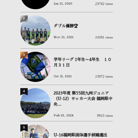
23742 views
Jan 21, 2020
2
ダブル優勝🏆
14391 views
Nov 21, 2021
3
学年リーグ 1年生〜4年生 １０
月３１日
13972 views
Oct 31, 2021
4
2023年度 第55回九州ジュニア
（U-12）サッカー大会 福岡県中
央...
9913 views
Feb 18, 2024
5
U-16福岡県国体選手候補選出