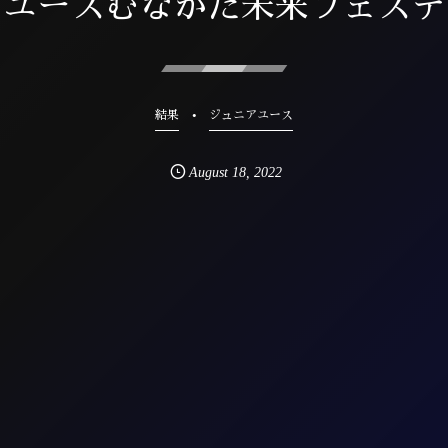
アユースむなかた未来フェステ
結果
ジュニアユース
August
18
,
2022