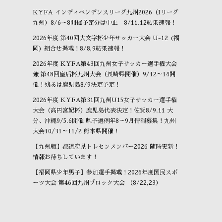
KYFA インディペンデンスリーグ九州2026（Iリーグ
九州）8/6～8開催予定分は中止 8/11.12結果速報！
2026年度 第40回大文字杯少年サッカー大会 U-12 (福
岡) 組合せ掲載！8/8,9結果速報！
2026年度 KYFA第43回九州女子サッカー選手権大会
兼 第48回皇后杯九州大会（長崎県開催）9/12～14開
催！残るは鹿児島8/9決定予定！
2026年度 KYFA第31回九州U15女子サッカー選手権
大会（高円宮妃杯）鹿児島代表決定！佐賀8/9.11 大
分、沖縄9/5.6開催 県予選例年8～9月情報募集！九州
大会10/31～11/2 熊本県開催！
【九州版】都道府県トレセンメンバー2026 随時更新！
情報お待ちしています！
【福岡県少年男子】参加選手掲載！2026年度国民スポ
ーツ大会 第46回九州ブロック大会 （8/22,23）