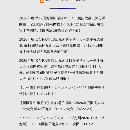
2026年度 第57回九州中学校サッカー競技大会（大分県
開催） 2回戦8/7結果掲載！ベスト4は全国大会出場決
定！準決勝、5位決定1回戦は8/8開催！
2026年度 KYFA第43回九州女子サッカー選手権大会
兼 第48回皇后杯九州大会（長崎県開催）9/12～14開
催！残るは鹿児島8/9決定予定！
2026年度 KYFA第31回九州U15女子サッカー選手権
大会（高円宮妃杯）鹿児島代表決定！佐賀8/9.11 大
分、沖縄9/5.6開催 県予選例年8～9月情報募集！九州
大会10/31～11/2 熊本県開催！
【九州版】都道府県トレセンメンバー2026 随時更新！
情報お待ちしています！
【福岡県少年男子】参加選手掲載！2026年度国民スポ
ーツ大会 第46回九州ブロック大会 （8/22,23）
KYFA インディペンデンスリーグ九州2026（Iリーグ
九州）8/6～8開催予定分は中止 次回8/11.12