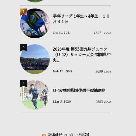
3
学年リーグ 1年生〜4年生 １０
月３１日
13971 views
Oct 31, 2021
4
2023年度 第55回九州ジュニア
（U-12）サッカー大会 福岡県中
央...
9890 views
Feb 18, 2024
5
U-16福岡県国体選手候補選出
9603 views
Mar 3, 2020
福岡サッカー情報