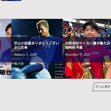
沢山の応援ありがとうござい
全国高校サッカー選手権大会
ました⚽
福岡県予選
January
5
,
2026
November
9
,
2025
さらに表示