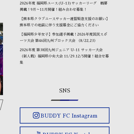
2026年度 福岡県ユース(U-13)サッカーリーグ 概要
掲載！9月～11月開催！組み合わせ募集！
【熊本県クラブユースサッカー連盟緊急支援のお願い】
熊本県での地震に伴う支援募金にご協力ください
【福岡県少年女子】参加選手掲載！2026年度国民スポ
ーツ大会 第46回九州ブロック大会 （8/22,23）
2026年度 第38回九州ジュニア U-11 サッカー大会
OBが進路報告に来ました⚽
⚽もう一つの選手権⚽
O
（新人戦）福岡県中央大会 11/29.12/5開催！組合せ募
集
January
24
,
2026
January
17
,
2026
Ja
SNS
BUDDY FC Instagram