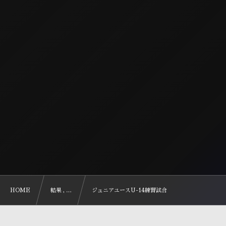
HOME
結果 , …
ジュニアユースU-14練習試合