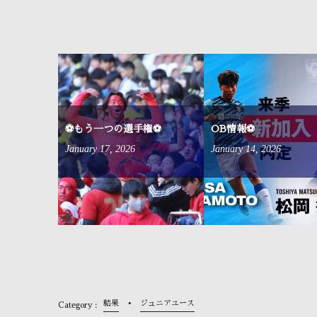
来ました⚽
⚽もう一つの選手権⚽
OB情報⚽
January
17
,
2026
January
14
,
2026
結果
ジュニアユース