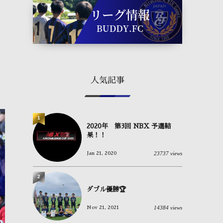
人気記事
1
2020年 第3回 NBX 予選結
果！！
23737 views
Jan 21, 2020
沢山の応援ありがとうござい
全
OB情報⚽
ました⚽
福
January
14
,
2026
2
January
5
,
2026
No
ダブル優勝🏆
14384 views
Nov 21, 2021