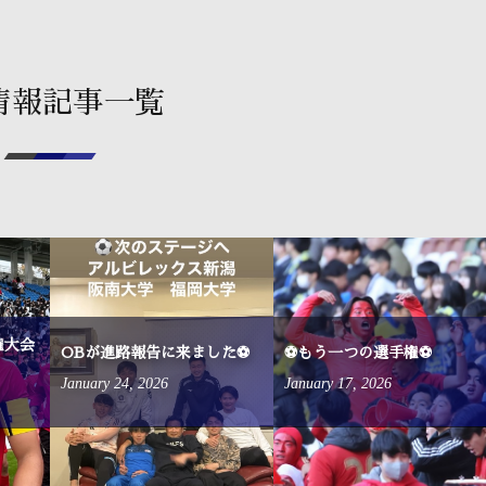
情報記事一覧
権大会
OBが進路報告に来ました⚽
⚽もう一つの選手権⚽
January
24
,
2026
January
17
,
2026