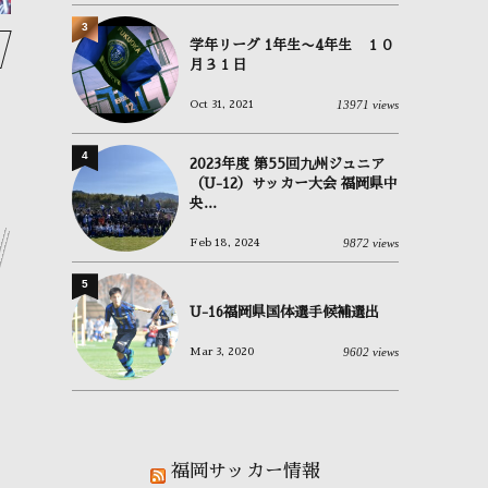
3
学年リーグ 1年生〜4年生 １０
月３１日
13971 views
Oct 31, 2021
4
2023年度 第55回九州ジュニア
（U-12）サッカー大会 福岡県中
央...
9872 views
Feb 18, 2024
5
U-16福岡県国体選手候補選出
9602 views
Mar 3, 2020
福岡サッカー情報