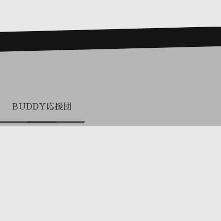
BUDDY応援団
プロまとめ買い（関係者専用）
お電話でのお問合せ