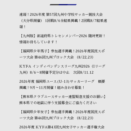
速報！2026年度 第57回九州中学校サッカー競技大会
（大分県開催） 1回戦8/6全結果掲載！2回戦8/7結果速
報！
【九州版】都道府県トレセンメンバー2026 随時更新！
情報お待ちしています！
【福岡県少年男子】参加選手掲載！2026年度国民スポ
ーツ大会 第46回九州ブロック大会 （8/22,23）
KYFA インディペンデンスリーグ九州2026（Iリーグ
九州）8/6～8開催予定分は中止 次回8/11.12
2026年度 福岡県ユース(U-13)サッカーリーグ 概要
掲載！9月～11月開催！組み合わせ募集！
【熊本県クラブユースサッカー連盟緊急支援のお願い】
熊本県での地震に伴う支援募金にご協力ください
【福岡県少年女子】参加選手掲載！2026年度国民スポ
ーツ大会 第46回九州ブロック大会 （8/22,23）
2026年度 KYFA第43回九州女子サッカー選手権大会