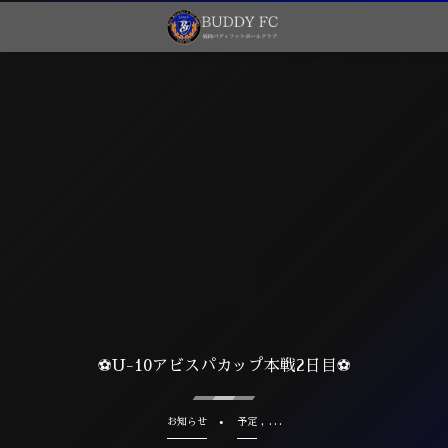
⚽️U-10アビスパカップ本戦2日目⚽️
, …
お知らせ
予定