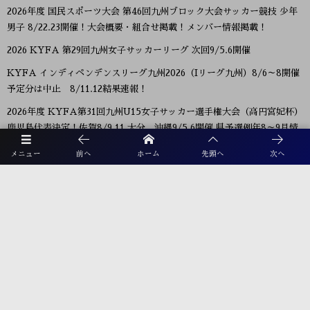
2026年度 国民スポーツ大会 第46回九州ブロック大会サッカー競技 少年
男子 8/22.23開催！大会概要・組合せ掲載！メンバー情報掲載！
2026 KYFA 第29回九州女子サッカーリーグ 次回9/5.6開催
KYFA インディペンデンスリーグ九州2026（Iリーグ九州）8/6～8開催
予定分は中止 8/11.12結果速報！
2026年度 KYFA第31回九州U15女子サッカー選手権大会（高円宮妃杯）
鹿児島代表決定！佐賀8/9.11 大分、沖縄9/5.6開催 県予選例年8～9月情
報募集！九州大会10/31～11/2 熊本県開催！
メニュー
前へ
ホーム
先頭へ
次へ
【九州版】都道府県トレセンメンバー2026 随時更新！情報お待ちしてい
ます！
【福岡県少年男子】参加選手掲載！2026年度国民スポーツ大会 第46回九
州ブロック大会 （8/22,23）
プライバシーポリシー
利用規約