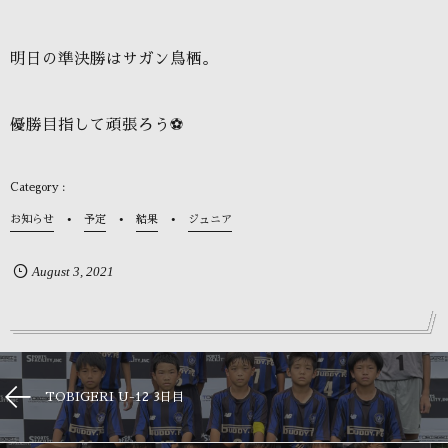
明日の準決勝はサガン鳥栖。
優勝目指して頑張ろう⚽️
お知らせ
予定
結果
ジュニア
August
3
,
2021
TOBIGERI U-12 3日目