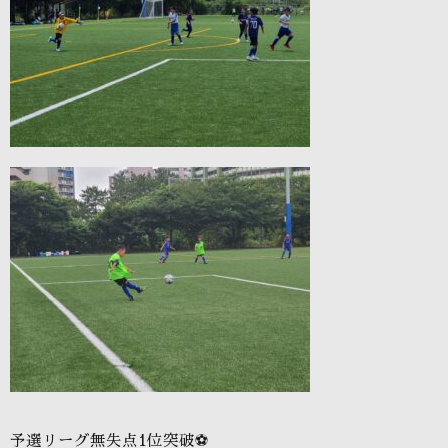
予選リーグ無失点1位突破⚽️