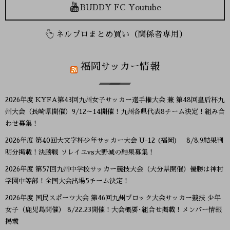
BUDDY FC Youtube
ネルプロまとめ買い（関係者専用）
福岡サッカー情報
2026年度 KYFA第43回九州女子サッカー選手権大会 兼 第48回皇后杯九
州大会（長崎県開催）9/12～14開催！九州各県代表8チーム決定！組み合
わせ募集！
2026年度 第40回大文字杯少年サッカー大会 U-12 (福岡) 8/8,9結果判
明分掲載！決勝戦 ソレイユvs大野城の結果募集！
2026年度 第57回九州中学校サッカー競技大会（大分県開催）優勝は神村
学園中等部！全国大会出場5チーム決定！
2026年度 国民スポーツ大会 第46回九州ブロック大会サッカー競技 少年
女子（鹿児島開催） 8/22.23開催！大会概要･組合せ掲載！メンバー情報
掲載