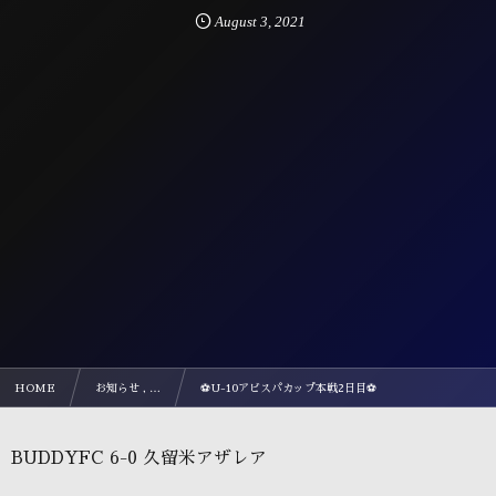
August
3
,
2021
HOME
お知らせ , …
⚽️U-10アビスパカップ本戦2日目⚽️
BUDDYFC 6-0 久留米アザレア