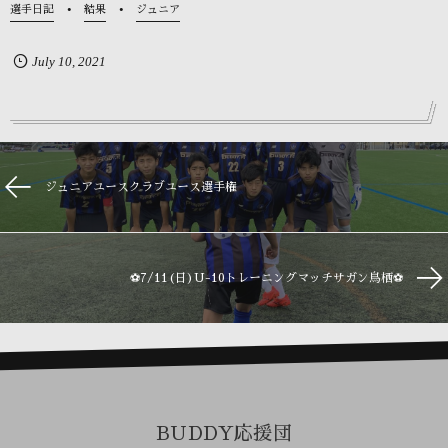
選手日記
結果
ジュニア
July
10
,
2021
ジュニアユースクラブユース選手権
⚽️7/11(日)U-10トレーニングマッチサガン鳥栖⚽️
BUDDY応援団