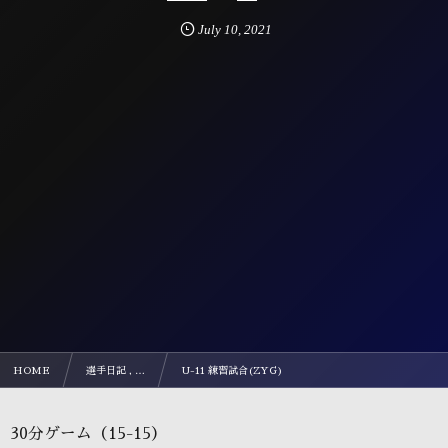
July
10
,
2021
HOME
選手日記 , …
U-11 練習試合(ZYG)
30分ゲーム（15-15）