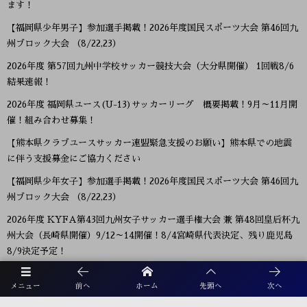
ます！
【福岡県少年男子】参加選手掲載！2026年度国民スポーツ大会 第46回九
州ブロック大会 （8/22,23）
2026年度 第57回九州中学校サッカー競技大会（大分県開催） 1回戦8/6
結果速報！
2026年度 福岡県ユース(U-13)サッカーリーグ 概要掲載！9月～11月開
催！組み合わせ募集！
【熊本県クラブユースサッカー連盟緊急支援のお願い】熊本県での地震
に伴う支援募金にご協力ください
【福岡県少年女子】参加選手掲載！2026年度国民スポーツ大会 第46回九
州ブロック大会 （8/22,23）
2026年度 KYFA第43回九州女子サッカー選手権大会 兼 第48回皇后杯九
州大会（長崎県開催）9/12～14開催！8/4宮崎県代表決定、残り鹿児島
8/9決定予定！
2026年度 第38回九州ジュニア U-11 サッカー大会（新人戦）福岡県中央
メニュー
前へ
ホーム
先頭へ
次へ
大会 11/29.12/5開催！組合せ募集