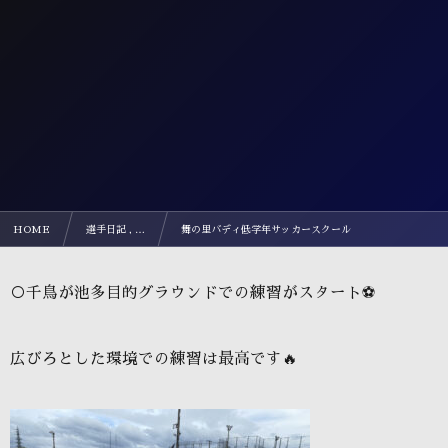
HOME
選手日記 , …
舞の里バディ低学年サッカースクール
○千鳥が池多目的グラウンドでの練習がスタート⚽️
広びろとした環境での練習は最高です🔥