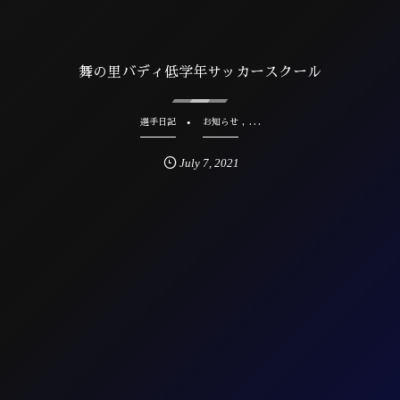
舞の里バディ低学年サッカースクール
, …
選手日記
お知らせ
July
7
,
2021