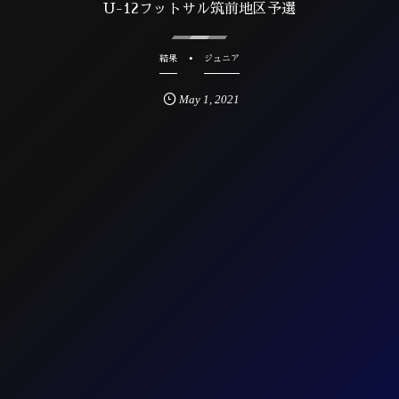
U-12フットサル筑前地区予選
結果
ジュニア
May
1
,
2021