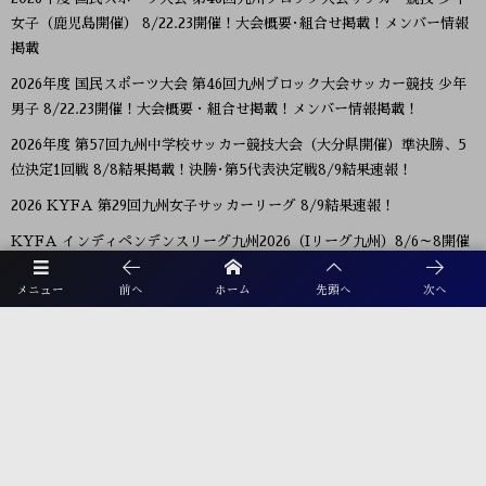
女子（鹿児島開催） 8/22.23開催！大会概要･組合せ掲載！メンバー情報
掲載
2026年度 国民スポーツ大会 第46回九州ブロック大会サッカー競技 少年
男子 8/22.23開催！大会概要・組合せ掲載！メンバー情報掲載！
2026年度 第57回九州中学校サッカー競技大会（大分県開催）準決勝、5
位決定1回戦 8/8結果掲載！決勝･第5代表決定戦8/9結果速報！
2026 KYFA 第29回九州女子サッカーリーグ 8/9結果速報！
KYFA インディペンデンスリーグ九州2026（Iリーグ九州）8/6～8開催
予定分は中止 8/11.12結果速報！
メニュー
前へ
ホーム
先頭へ
次へ
2026年度 第40回大文字杯少年サッカー大会 U-12 (福岡) 組合せ掲載！
8/8,9結果速報！
2026年度 KYFA第43回九州女子サッカー選手権大会 兼 第48回皇后杯九
州大会（長崎県開催）9/12～14開催！残るは鹿児島8/9決定予定！
2026年度 KYFA第31回九州U15女子サッカー選手権大会（高円宮妃杯）
鹿児島代表決定！佐賀8/9.11 大分、沖縄9/5.6開催 県予選例年8～9月情
報募集！九州大会10/31～11/2 熊本県開催！