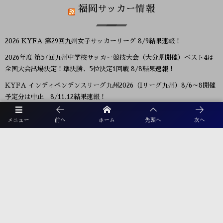
福岡サッカー情報
2026 KYFA 第29回九州女子サッカーリーグ 8/9結果速報！
2026年度 第57回九州中学校サッカー競技大会（大分県開催）ベスト4は
全国大会出場決定！準決勝、5位決定1回戦 8/8結果速報！
KYFA インディペンデンスリーグ九州2026（Iリーグ九州）8/6～8開催
予定分は中止 8/11.12結果速報！
2026年度 第40回大文字杯少年サッカー大会 U-12 (福岡) 組合せ掲載！
メニュー
前へ
ホーム
先頭へ
次へ
8/8,9結果速報！
2026年度 KYFA第43回九州女子サッカー選手権大会 兼 第48回皇后杯九
州大会（長崎県開催）9/12～14開催！残るは鹿児島8/9決定予定！
2026年度 KYFA第31回九州U15女子サッカー選手権大会（高円宮妃杯）
鹿児島代表決定！佐賀8/9.11 大分、沖縄9/5.6開催 県予選例年8～9月情
報募集！九州大会10/31～11/2 熊本県開催！
【九州版】都道府県トレセンメンバー2026 随時更新！情報お待ちしてい
ます！