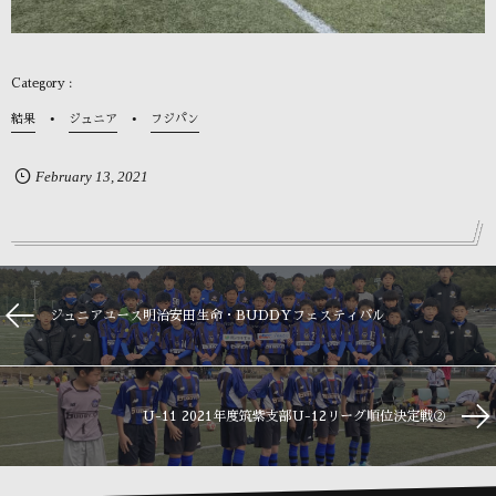
結果
ジュニア
フジパン
February
13
,
2021
ジュニアユース明治安田生命・BUDDYフェスティバル
U-11 2021年度筑紫支部U-12リーグ順位決定戦②