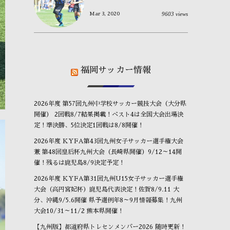
9603 views
Mar 3, 2020
福岡サッカー情報
2026年度 第57回九州中学校サッカー競技大会（大分県
開催） 2回戦8/7結果掲載！ベスト4は全国大会出場決
定！準決勝、5位決定1回戦は8/8開催！
2026年度 KYFA第43回九州女子サッカー選手権大会
兼 第48回皇后杯九州大会（長崎県開催）9/12～14開
催！残るは鹿児島8/9決定予定！
2026年度 KYFA第31回九州U15女子サッカー選手権
大会（高円宮妃杯）鹿児島代表決定！佐賀8/9.11 大
分、沖縄9/5.6開催 県予選例年8～9月情報募集！九州
大会10/31～11/2 熊本県開催！
【九州版】都道府県トレセンメンバー2026 随時更新！