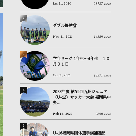
23737 views
Jan 21, 2020
2
ダブル優勝🏆
14389 views
Nov 21, 2021
3
学年リーグ 1年生〜4年生 １０
月３１日
13971 views
Oct 31, 2021
4
2023年度 第55回九州ジュニア
（U-12）サッカー大会 福岡県中
央...
9890 views
Feb 18, 2024
5
U-16福岡県国体選手候補選出