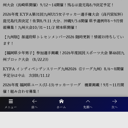
州大会（長崎県開催）9/12～14開催！残るは鹿児島8/9決定予定！
2026年度 KYFA第31回九州U15女子サッカー選手権大会（高円宮妃杯）
鹿児島代表決定！佐賀8/9.11 大分、沖縄9/5.6開催 県予選例年8～9月情
報募集！九州大会10/31～11/2 熊本県開催！
【九州版】都道府県トレセンメンバー2026 随時更新！情報お待ちしてい
ます！
【福岡県少年男子】参加選手掲載！2026年度国民スポーツ大会 第46回九
州ブロック大会 （8/22,23）
KYFA インディペンデンスリーグ九州2026（Iリーグ九州）8/6～8開催
予定分は中止 次回8/11.12
2026年度 福岡県ユース(U-13)サッカーリーグ 概要掲載！9月～11月開
催！組み合わせ募集！
【熊本県クラブユースサッカー連盟緊急支援のお願い】熊本県での地震
メニュー
前へ
ホーム
先頭へ
次へ
に伴う支援募金にご協力ください
【福岡県少年女子】参加選手掲載！2026年度国民スポーツ大会 第46回九
州ブロック大会 （8/22,23）