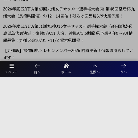
2026年度 KYFA第43回九州女子サッカー選手権大会 兼 第48回皇后杯九
州大会（長崎県開催）9/12～14開催！残るは鹿児島8/9決定予定！
2026年度 KYFA第31回九州U15女子サッカー選手権大会（高円宮妃杯）
鹿児島代表決定！佐賀8/9.11 大分、沖縄9/5.6開催 県予選例年8～9月情
報募集！九州大会10/31～11/2 熊本県開催！
【九州版】都道府県トレセンメンバー2026 随時更新！情報お待ちしてい
ます！
【福岡県少年男子】参加選手掲載！2026年度国民スポーツ大会 第46回九
メニュー
前へ
ホーム
先頭へ
次へ
州ブロック大会 （8/22,23）
プライバシーポリシー
利用規約