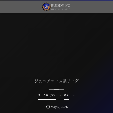
ジュニアユース県リーグ
, …
リーグ戦（JY）
結果
May
9
,
2026