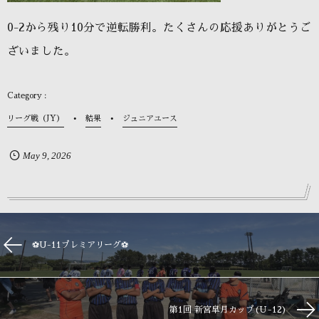
0-2から残り10分で逆転勝利。たくさんの応援ありがとうご
ざいました。
リーグ戦（JY）
結果
ジュニアユース
May
9
,
2026
⚽️U-11プレミアリーグ⚽️
第1回 新宮皐月カップ(Ｕ-12)