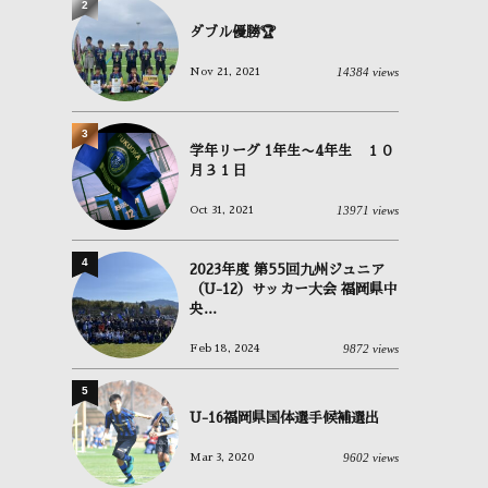
2
ダブル優勝🏆
14384 views
Nov 21, 2021
3
学年リーグ 1年生〜4年生 １０
月３１日
13971 views
Oct 31, 2021
4
2023年度 第55回九州ジュニア
（U-12）サッカー大会 福岡県中
央...
9872 views
Feb 18, 2024
5
U-16福岡県国体選手候補選出
9602 views
Mar 3, 2020