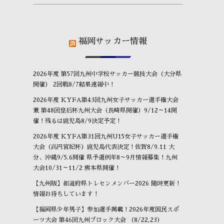
福岡サッカー情報
2026年度 第57回九州中学校サッカー競技大会（大分県
開催） 2回戦8/7結果速報中！
2026年度 KYFA第43回九州女子サッカー選手権大会
兼 第48回皇后杯九州大会（長崎県開催）9/12～14開
催！残るは鹿児島8/9決定予定！
2026年度 KYFA第31回九州U15女子サッカー選手権
大会（高円宮妃杯）鹿児島代表決定！佐賀8/9.11 大
分、沖縄9/5.6開催 県予選例年8～9月情報募集！九州
大会10/31～11/2 熊本県開催！
【九州版】都道府県トレセンメンバー2026 随時更新！
情報お待ちしています！
【福岡県少年男子】参加選手掲載！2026年度国民スポ
ーツ大会 第46回九州ブロック大会 （8/22,23）