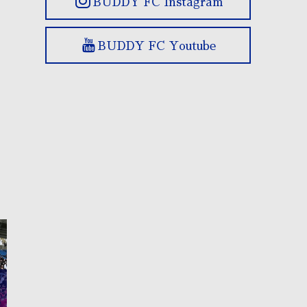
BUDDY FC Instagram
BUDDY FC Youtube
OBが進路報告に来ました⚽
⚽もう一つの選手権⚽
O