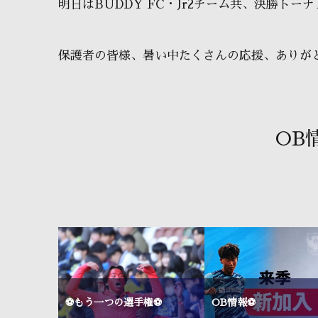
明日はBUDDY FC・Jr2チーム共、決勝トーナ
保護者の皆様、暑い中たくさんの応援、ありがと
OB
来ました⚽
⚽もう一つの選手権⚽
OB情報⚽