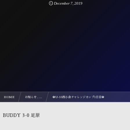
December
7
,
2019
HOME
お知らせ , …
⚽️U-10西小倉チャレンジカップ1日目⚽️
BUDDY 3-0 足原