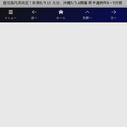
鹿児島代表決定！佐賀8/9.11 大分、沖縄9/5.6開催 県予選例年8～9月情
報募集！九州大会10/31～11/2 熊本県開催！
メニュー
前へ
ホーム
先頭へ
次へ
【九州版】都道府県トレセンメンバー2026 随時更新！情報お待ちしてい
ます！
【福岡県少年男子】参加選手掲載！2026年度国民スポーツ大会 第46回九
州ブロック大会 （8/22,23）
プライバシーポリシー
利用規約
お電話でのお問合せ
☎︎ 092-926-1002