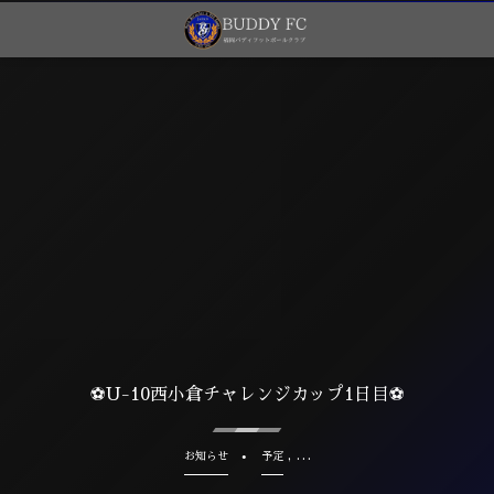
⚽️U-10西小倉チャレンジカップ1日目⚽️
, …
お知らせ
予定