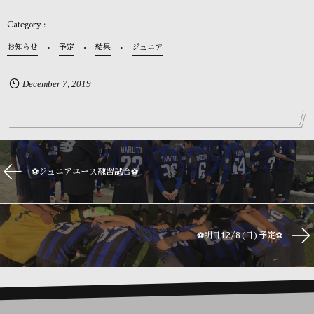
お知らせ
予定
結果
ジュニア
December
7
,
2019
⚽️ジュニアユース練習試合⚽️
⚽️明日12/8(日)予定⚽️