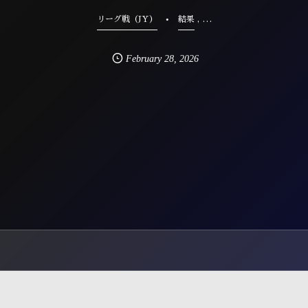
, …
リーグ戦（JY）
結果
February
28
,
2026