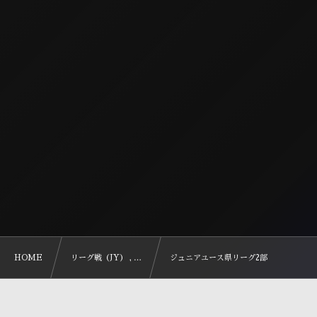
HOME
リーグ戦（JY） , …
ジュニアユース県リーグ2部