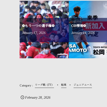
来ました⚽
⚽もう一つの選手権⚽
OB情報⚽
January
17
,
2026
January
14
,
2026
リーグ戦（JY）
結果
ジュニアユース
February
28
,
2026