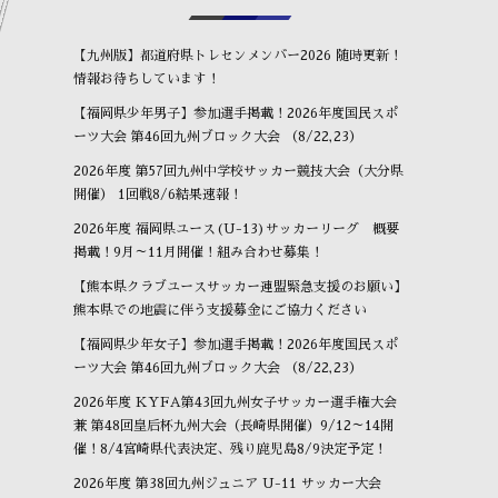
【九州版】都道府県トレセンメンバー2026 随時更新！
情報お待ちしています！
【福岡県少年男子】参加選手掲載！2026年度国民スポ
ーツ大会 第46回九州ブロック大会 （8/22,23）
2026年度 第57回九州中学校サッカー競技大会（大分県
開催） 1回戦8/6結果速報！
2026年度 福岡県ユース(U-13)サッカーリーグ 概要
掲載！9月～11月開催！組み合わせ募集！
【熊本県クラブユースサッカー連盟緊急支援のお願い】
熊本県での地震に伴う支援募金にご協力ください
【福岡県少年女子】参加選手掲載！2026年度国民スポ
ーツ大会 第46回九州ブロック大会 （8/22,23）
2026年度 KYFA第43回九州女子サッカー選手権大会
兼 第48回皇后杯九州大会（長崎県開催）9/12～14開
催！8/4宮崎県代表決定、残り鹿児島8/9決定予定！
2026年度 第38回九州ジュニア U-11 サッカー大会