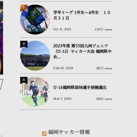
3
学年リーグ 1年生〜4年生 １０
月３１日
13971 views
Oct 31, 2021
OBが進路報告に来ました⚽
⚽もう一つの選手権⚽
O
January
24
,
2026
January
17
,
2026
Ja
4
2023年度 第55回九州ジュニア
（U-12）サッカー大会 福岡県中
央...
9872 views
Feb 18, 2024
5
U-16福岡県国体選手候補選出
9602 views
Mar 3, 2020
福岡サッカー情報