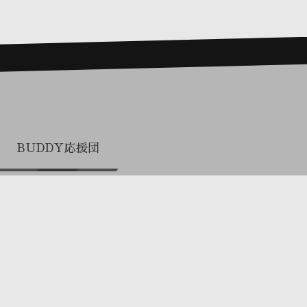
BUDDY応援団
プロまとめ買い（関係者専用）
お電話でのお問合せ