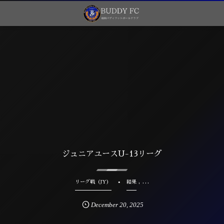
ジュニアユースU-13リーグ
, …
リーグ戦（JY）
結果
December
20
,
2025