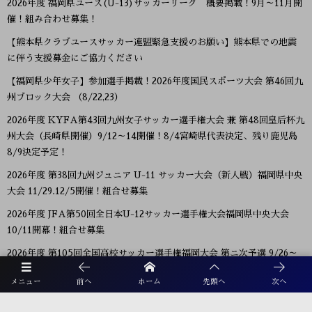
2026年度 福岡県ユース(U-13)サッカーリーグ 概要掲載！9月～11月開
催！組み合わせ募集！
【熊本県クラブユースサッカー連盟緊急支援のお願い】熊本県での地震
に伴う支援募金にご協力ください
【福岡県少年女子】参加選手掲載！2026年度国民スポーツ大会 第46回九
州ブロック大会 （8/22,23）
2026年度 KYFA第43回九州女子サッカー選手権大会 兼 第48回皇后杯九
州大会（長崎県開催）9/12～14開催！8/4宮崎県代表決定、残り鹿児島
8/9決定予定！
2026年度 第38回九州ジュニア U-11 サッカー大会（新人戦）福岡県中央
大会 11/29.12/5開催！組合せ募集
2026年度 JFA第50回全日本U-12サッカー選手権大会福岡県中央大会
10/11開幕！組合せ募集
2026年度 第105回全国高校サッカー選手権福岡大会 第ニ次予選 9/26～
開催！大会概要掲載！組合せ募集 8/28抽選会
メニュー
前へ
ホーム
先頭へ
次へ