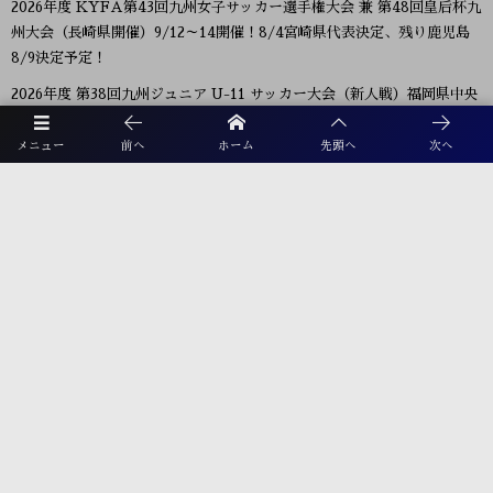
2026年度 KYFA第43回九州女子サッカー選手権大会 兼 第48回皇后杯九
州大会（長崎県開催）9/12～14開催！8/4宮崎県代表決定、残り鹿児島
8/9決定予定！
2026年度 第38回九州ジュニア U-11 サッカー大会（新人戦）福岡県中央
大会 11/29.12/5開催！組合せ募集
メニュー
前へ
ホーム
先頭へ
次へ
2026年度 JFA第50回全日本U-12サッカー選手権大会福岡県中央大会
10/11開幕！組合せ募集
2026年度 第105回全国高校サッカー選手権福岡大会 第ニ次予選 9/26～
開催！大会概要掲載！組合せ募集 8/28抽選会
プライバシーポリシー
利用規約