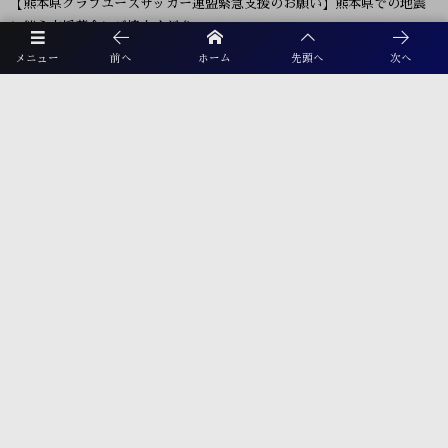
【熊本県クラブユースサッカー連盟緊急支援のお願い】熊本県での地震
に伴う支援募金にご協力ください
メニュー
前へ
ホーム
先頭へ
次へ
【福岡県少年女子】参加選手掲載！2026年度国民スポーツ大会 第46回九
州ブロック大会 （8/22,23）
2026年度 KYFA第43回九州女子サッカー選手権大会 兼 第48回皇后杯九
州大会（長崎県開催）9/12～14開催！8/4宮崎県代表決定、残り鹿児島
8/9決定予定！
2026年度 第38回九州ジュニア U-11 サッカー大会（新人戦）福岡県中央
大会 11/29.12/5開催！組合せ募集
2026年度 JFA第50回全日本U-12サッカー選手権大会福岡県中央大会
10/11開幕！組合せ募集
プライバシーポリシー
利用規約