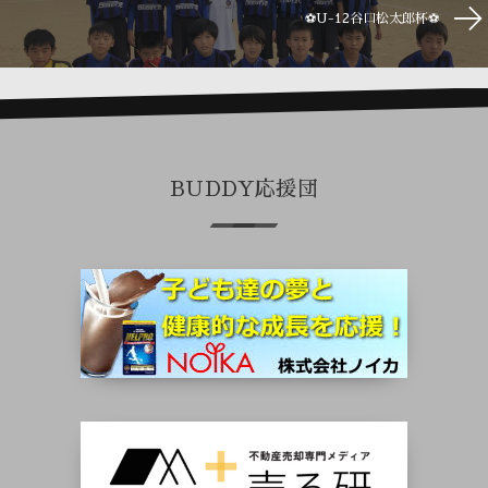
⚽U-12谷口松太郎杯⚽
BUDDY応援団