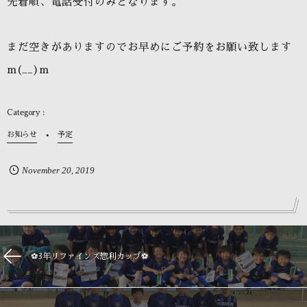
先着順、電話受付のみとなります。
まだ空きがありますのでお早めにご予約をお願い致します
m(__)m
お知らせ
予定
November
20
,
2019
⚽️3年リファインズ惣利カップ⚽️