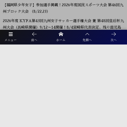
【福岡県少年女子】参加選手掲載！2026年度国民スポーツ大会 第46回九
州ブロック大会 （8/22,23）
2026年度 KYFA第43回九州女子サッカー選手権大会 兼 第48回皇后杯九
州大会（長崎県開催）9/12～14開催！8/4宮崎県代表決定、残り鹿児島
8/9決定予定！
メニュー
前へ
ホーム
先頭へ
次へ
2026年度 第38回九州ジュニア U-11 サッカー大会（新人戦）福岡県中央
大会 11/29.12/5開催！組合せ募集
2026年度 JFA第50回全日本U-12サッカー選手権大会福岡県中央大会
10/11開幕！組合せ募集
プライバシーポリシー
利用規約