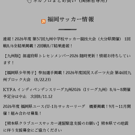
ネルプロまとめ買い（関係者専用）
福岡サッカー情報
速報！2026年度 第57回九州中学校サッカー競技大会（大分県開催） 1回
戦8/6全結果掲載！2回戦8/7結果速報！
【九州版】都道府県トレセンメンバー2026 随時更新！情報お待ちしてい
ます！
【福岡県少年男子】参加選手掲載！2026年度国民スポーツ大会 第46回九
州ブロック大会 （8/22,23）
KYFA インディペンデンスリーグ九州2026（Iリーグ九州）8/6～8開催
予定分は中止 次回8/11.12
2026年度 福岡県ユース(U-13)サッカーリーグ 概要掲載！9月～11月開
催！組み合わせ募集！
【熊本県クラブユースサッカー連盟緊急支援のお願い】熊本県での地震
に伴う支援募金にご協力ください