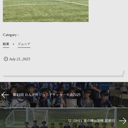
結果
ジュニア
July
21
,
2025
第41回 おんが杯ジュニアサッカー大会2025
U-10•11 夏の陣in宮崎 最終日