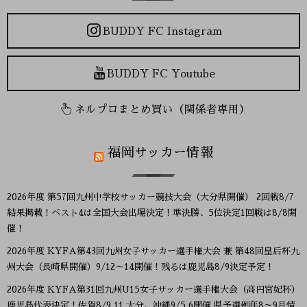
BUDDY FC Instagram
BUDDY FC Youtube
ネルプロまとめ買い（関係者専用）
福岡サッカー情報
2026年度 第57回九州中学校サッカー競技大会（大分県開催） 2回戦8/7
結果掲載！ベスト4は全国大会出場決定！準決勝、5位決定1回戦は8/8開
催！
2026年度 KYFA第43回九州女子サッカー選手権大会 兼 第48回皇后杯九
州大会（長崎県開催）9/12～14開催！残るは鹿児島8/9決定予定！
2026年度 KYFA第31回九州U15女子サッカー選手権大会（高円宮妃杯）
鹿児島代表決定！佐賀8/9.11 大分、沖縄9/5.6開催 県予選例年8～9月情