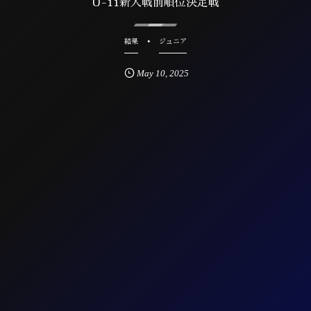
U-11新人戦前順位決定戦
結果
ジュニア
May
10
,
2025