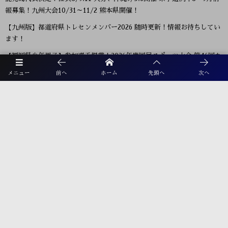
報募集！九州大会10/31～11/2 熊本県開催！
【九州版】都道府県トレセンメンバー2026 随時更新！情報お待ちしてい
ます！
【福岡県少年男子】参加選手掲載！2026年度国民スポーツ大会 第46回九
州ブロック大会 （8/22,23）
メニュー
前へ
ホーム
先頭へ
次へ
KYFA インディペンデンスリーグ九州2026（Iリーグ九州）8/6～8開催
予定分は中止 次回8/11.12
2026年度 福岡県ユース(U-13)サッカーリーグ 概要掲載！9月～11月開
催！組み合わせ募集！
【熊本県クラブユースサッカー連盟緊急支援のお願い】熊本県での地震
に伴う支援募金にご協力ください
【福岡県少年女子】参加選手掲載！2026年度国民スポーツ大会 第46回九
州ブロック大会 （8/22,23）
2026年度 第38回九州ジュニア U-11 サッカー大会（新人戦）福岡県中央
大会 11/29.12/5開催！組合せ募集