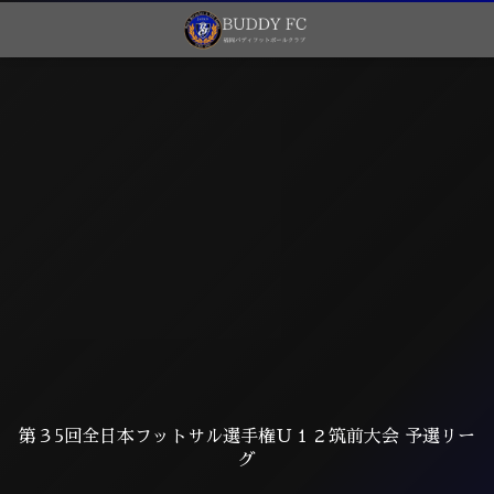
第３5回全日本フットサル選手権Ｕ１２筑前大会 予選リー
グ