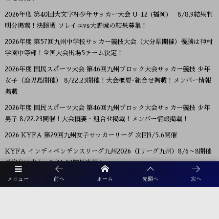
2026年度 第40回大文字杯少年サッカー大会 U-12 (福岡) 8/8,9結果判
明分掲載！決勝戦 ソレイユvs大野城の結果募集！
2026年度 第57回九州中学校サッカー競技大会（大分県開催）優勝は神村
学園中等部！全国大会出場5チーム決定！
2026年度 国民スポーツ大会 第46回九州ブロック大会サッカー競技 少年
女子（鹿児島開催） 8/22.23開催！大会概要･組合せ掲載！メンバー情報
掲載
2026年度 国民スポーツ大会 第46回九州ブロック大会サッカー競技 少年
男子 8/22.23開催！大会概要・組合せ掲載！メンバー情報掲載！
2026 KYFA 第29回九州女子サッカーリーグ 次回9/5.6開催
KYFA インディペンデンスリーグ九州2026（Iリーグ九州）8/6～8開催
予定分は中止 8/11.12結果速報！
2026年度 KYFA第31回九州U15女子サッカー選手権大会（高円宮妃杯）
メニュー
前へ
ホーム
先頭へ
次へ
鹿児島代表決定！佐賀8/9.11 大分、沖縄9/5.6開催 県予選例年8～9月情
報募集！九州大会10/31～11/2 熊本県開催！
【九州版】都道府県トレセンメンバー2026 随時更新！情報お待ちしてい