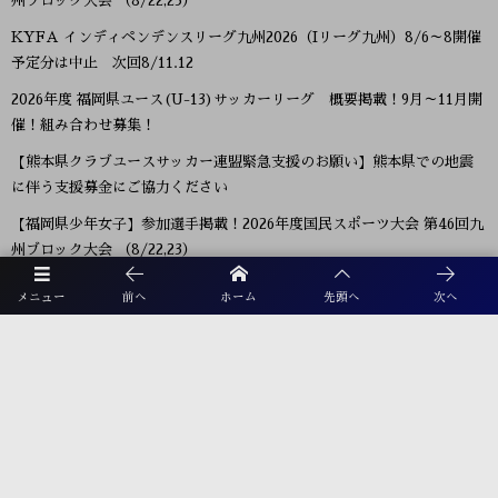
州ブロック大会 （8/22,23）
KYFA インディペンデンスリーグ九州2026（Iリーグ九州）8/6～8開催
予定分は中止 次回8/11.12
2026年度 福岡県ユース(U-13)サッカーリーグ 概要掲載！9月～11月開
催！組み合わせ募集！
【熊本県クラブユースサッカー連盟緊急支援のお願い】熊本県での地震
に伴う支援募金にご協力ください
【福岡県少年女子】参加選手掲載！2026年度国民スポーツ大会 第46回九
州ブロック大会 （8/22,23）
2026年度 第38回九州ジュニア U-11 サッカー大会（新人戦）福岡県中央
メニュー
前へ
ホーム
先頭へ
次へ
大会 11/29.12/5開催！組合せ募集
プライバシーポリシー
利用規約