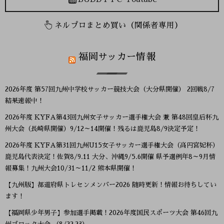
ネルプロまとめ買い（関係者専用）
福岡サッカー情報
2026年度 第57回九州中学校サッカー競技大会（大分県開催） 2回戦8/7
結果速報中！
2026年度 KYFA第43回九州女子サッカー選手権大会 兼 第48回皇后杯九
州大会（長崎県開催）9/12～14開催！残るは鹿児島8/9決定予定！
2026年度 KYFA第31回九州U15女子サッカー選手権大会（高円宮妃杯）
鹿児島代表決定！佐賀8/9.11 大分、沖縄9/5.6開催 県予選例年8～9月情
報募集！九州大会10/31～11/2 熊本県開催！
【九州版】都道府県トレセンメンバー2026 随時更新！情報お待ちしてい
ます！
【福岡県少年男子】参加選手掲載！2026年度国民スポーツ大会 第46回九