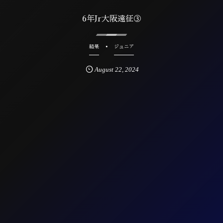
6年Jr大阪遠征③
結果
ジュニア
August
22
,
2024