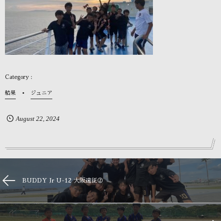
結果
ジュニア
August
22
,
2024
BUDDY Jr U-12 大阪遠征②