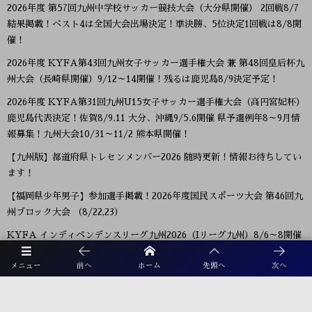
2026年度 第57回九州中学校サッカー競技大会（大分県開催） 2回戦8/7
結果掲載！ベスト4は全国大会出場決定！準決勝、5位決定1回戦は8/8開
催！
2026年度 KYFA第43回九州女子サッカー選手権大会 兼 第48回皇后杯九
州大会（長崎県開催）9/12～14開催！残るは鹿児島8/9決定予定！
2026年度 KYFA第31回九州U15女子サッカー選手権大会（高円宮妃杯）
鹿児島代表決定！佐賀8/9.11 大分、沖縄9/5.6開催 県予選例年8～9月情
報募集！九州大会10/31～11/2 熊本県開催！
【九州版】都道府県トレセンメンバー2026 随時更新！情報お待ちしてい
ます！
【福岡県少年男子】参加選手掲載！2026年度国民スポーツ大会 第46回九
州ブロック大会 （8/22,23）
KYFA インディペンデンスリーグ九州2026（Iリーグ九州）8/6～8開催
予定分は中止 次回8/11.12
メニュー
前へ
ホーム
先頭へ
次へ
2026年度 福岡県ユース(U-13)サッカーリーグ 概要掲載！9月～11月開
催！組み合わせ募集！