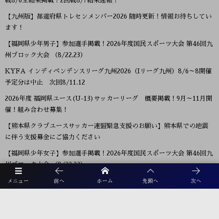
戦8/6全結果掲載！2回戦8/7結果速報！
【九州版】都道府県トレセンメンバー2026 随時更新！情報お待ちしてい
ます！
【福岡県少年男子】参加選手掲載！2026年度国民スポーツ大会 第46回九
州ブロック大会 （8/22,23）
KYFA インディペンデンスリーグ九州2026（Iリーグ九州）8/6～8開催
予定分は中止 次回8/11.12
2026年度 福岡県ユース(U-13)サッカーリーグ 概要掲載！9月～11月開
催！組み合わせ募集！
【熊本県クラブユースサッカー連盟緊急支援のお願い】熊本県での地震
に伴う支援募金にご協力ください
【福岡県少年女子】参加選手掲載！2026年度国民スポーツ大会 第46回九
州ブロック大会 （8/22,23）
2026年度 KYFA第43回九州女子サッカー選手権大会 兼 第48回皇后杯九
メニュー
前へ
ホーム
先頭へ
次へ
州大会（長崎県開催）9/12～14開催！8/4宮崎県代表決定、残り鹿児島
8/9決定予定！