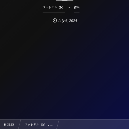
, …
フットサル（Jr）
結果
July
6
,
2024
HOME
フットサル（Jr） , …