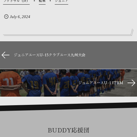
フットサル（Jr）
結果
ジュニア
July
6
,
2024
ジュニアユースU-15クラブユース九州大会
ジュニアユースU-13TRM
BUDDY応援団