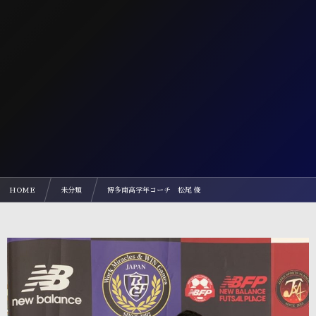
HOME
未分類
博多南高学年コーチ 松尾 俊