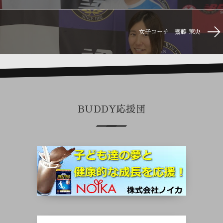
女子コーチ 齋藤 茉央
BUDDY応援団