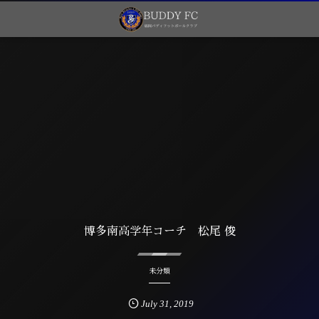
博多南高学年コーチ 松尾 俊
未分類
July
31
,
2019