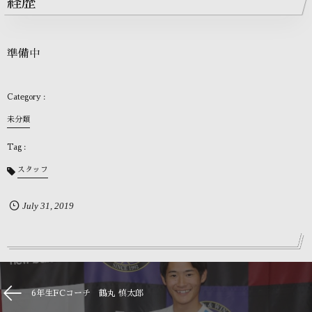
経歴
準備中
未分類
スタッフ
July
31
,
2019
6年生FCコーチ 鶴丸 慎太郎