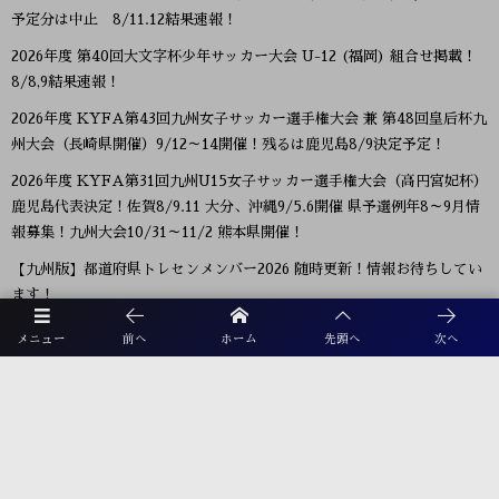
予定分は中止 8/11.12結果速報！
2026年度 第40回大文字杯少年サッカー大会 U-12 (福岡) 組合せ掲載！
8/8,9結果速報！
2026年度 KYFA第43回九州女子サッカー選手権大会 兼 第48回皇后杯九
州大会（長崎県開催）9/12～14開催！残るは鹿児島8/9決定予定！
2026年度 KYFA第31回九州U15女子サッカー選手権大会（高円宮妃杯）
鹿児島代表決定！佐賀8/9.11 大分、沖縄9/5.6開催 県予選例年8～9月情
報募集！九州大会10/31～11/2 熊本県開催！
【九州版】都道府県トレセンメンバー2026 随時更新！情報お待ちしてい
ます！
【福岡県少年男子】参加選手掲載！2026年度国民スポーツ大会 第46回九
メニュー
前へ
ホーム
先頭へ
次へ
州ブロック大会 （8/22,23）
プライバシーポリシー
利用規約