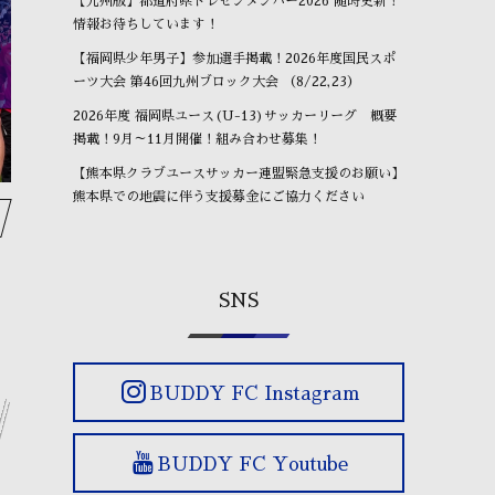
【九州版】都道府県トレセンメンバー2026 随時更新！
情報お待ちしています！
OBが進路報告に来ました⚽
⚽もう一つの選手権⚽
O
【福岡県少年男子】参加選手掲載！2026年度国民スポ
January
24
,
2026
January
17
,
2026
Ja
ーツ大会 第46回九州ブロック大会 （8/22,23）
2026年度 福岡県ユース(U-13)サッカーリーグ 概要
掲載！9月～11月開催！組み合わせ募集！
【熊本県クラブユースサッカー連盟緊急支援のお願い】
熊本県での地震に伴う支援募金にご協力ください
SNS
BUDDY FC Instagram
BUDDY FC Youtube