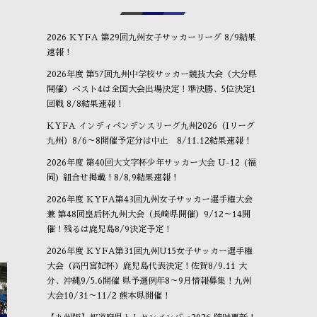
2026 KYFA 第29回九州女子サッカーリーグ 8/9結果
速報！
2026年度 第57回九州中学校サッカー競技大会（大分県
開催）ベスト4は全国大会出場決定！準決勝、5位決定1
回戦 8/8結果速報！
KYFA インディペンデンスリーグ九州2026（Iリーグ
九州）8/6～8開催予定分は中止 8/11.12結果速報！
2026年度 第40回大文字杯少年サッカー大会 U-12 (福
岡) 組合せ掲載！8/8,9結果速報！
2026年度 KYFA第43回九州女子サッカー選手権大会
兼 第48回皇后杯九州大会（長崎県開催）9/12～14開
催！残るは鹿児島8/9決定予定！
2026年度 KYFA第31回九州U15女子サッカー選手権
大会（高円宮妃杯）鹿児島代表決定！佐賀8/9.11 大
分、沖縄9/5.6開催 県予選例年8～9月情報募集！九州
大会10/31～11/2 熊本県開催！