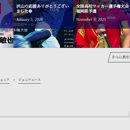
沢山の応援ありがとうござい
全国高校サッカー選手権大会
ました⚽
福岡県予選
January
5
,
2026
November
9
,
2025
さらに表示
ュニア
ジュニアユース