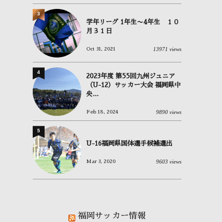
3
学年リーグ 1年生〜4年生 １０
月３１日
13971 views
Oct 31, 2021
4
2023年度 第55回九州ジュニア
（U-12）サッカー大会 福岡県中
央...
9890 views
Feb 18, 2024
5
U-16福岡県国体選手候補選出
9603 views
Mar 3, 2020
福岡サッカー情報