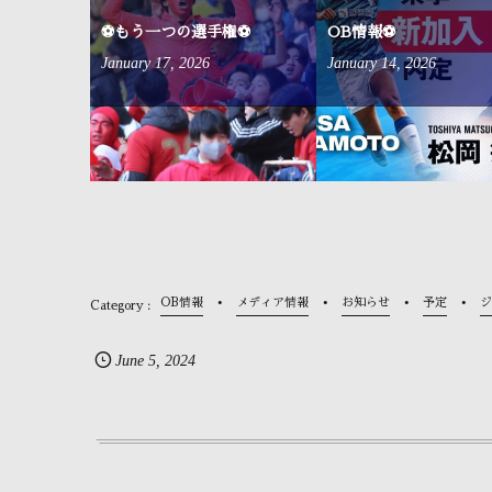
来ました⚽
⚽もう一つの選手権⚽
OB情報⚽
January
17
,
2026
January
14
,
2026
OB情報
メディア情報
お知らせ
予定
ジ
June
5
,
2024