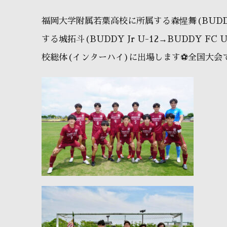
福岡大学附属若葉高校に所属する森惺舞(BUDDY
する城拓斗(BUDDY Jr U-12→BUDDY 
校総体(インターハイ)に出場します⚽️全国大会で