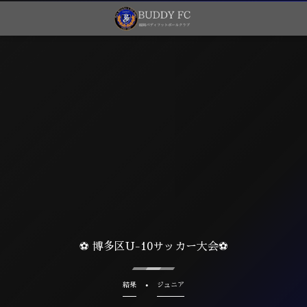
⚽ 博多区U-10サッカー大会⚽
結果
ジュニア