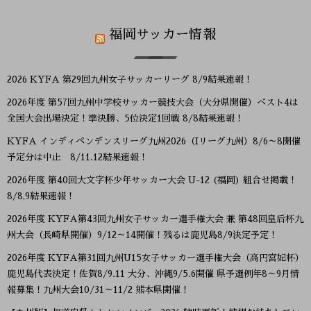
福岡サッカー情報
2026 KYFA 第29回九州女子サッカーリーグ 8/9結果速報！
2026年度 第57回九州中学校サッカー競技大会（大分県開催）ベスト4は
全国大会出場決定！準決勝、5位決定1回戦 8/8結果速報！
KYFA インディペンデンスリーグ九州2026（Iリーグ九州）8/6～8開催
予定分は中止 8/11.12結果速報！
2026年度 第40回大文字杯少年サッカー大会 U-12 (福岡) 組合せ掲載！
8/8,9結果速報！
2026年度 KYFA第43回九州女子サッカー選手権大会 兼 第48回皇后杯九
州大会（長崎県開催）9/12～14開催！残るは鹿児島8/9決定予定！
2026年度 KYFA第31回九州U15女子サッカー選手権大会（高円宮妃杯）
鹿児島代表決定！佐賀8/9.11 大分、沖縄9/5.6開催 県予選例年8～9月情
報募集！九州大会10/31～11/2 熊本県開催！