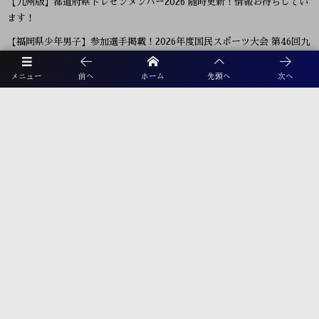
【九州版】都道府県トレセンメンバー2026 随時更新！情報お待ちしてい
ます！
【福岡県少年男子】参加選手掲載！2026年度国民スポーツ大会 第46回九
州ブロック大会 （8/22,23）
メニュー
前へ
ホーム
先頭へ
次へ
2026年度 福岡県ユース(U-13)サッカーリーグ 概要掲載！9月～11月開
催！組み合わせ募集！
【熊本県クラブユースサッカー連盟緊急支援のお願い】熊本県での地震
に伴う支援募金にご協力ください
プライバシーポリシー
利用規約
お電話でのお問合せ