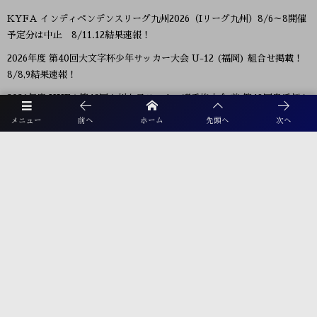
KYFA インディペンデンスリーグ九州2026（Iリーグ九州）8/6～8開催
予定分は中止 8/11.12結果速報！
2026年度 第40回大文字杯少年サッカー大会 U-12 (福岡) 組合せ掲載！
8/8,9結果速報！
2026年度 KYFA第43回九州女子サッカー選手権大会 兼 第48回皇后杯九
州大会（長崎県開催）9/12～14開催！残るは鹿児島8/9決定予定！
メニュー
前へ
ホーム
先頭へ
次へ
2026年度 KYFA第31回九州U15女子サッカー選手権大会（高円宮妃杯）
鹿児島代表決定！佐賀8/9.11 大分、沖縄9/5.6開催 県予選例年8～9月情
報募集！九州大会10/31～11/2 熊本県開催！
【九州版】都道府県トレセンメンバー2026 随時更新！情報お待ちしてい
ます！
【福岡県少年男子】参加選手掲載！2026年度国民スポーツ大会 第46回九
州ブロック大会 （8/22,23）
プライバシーポリシー