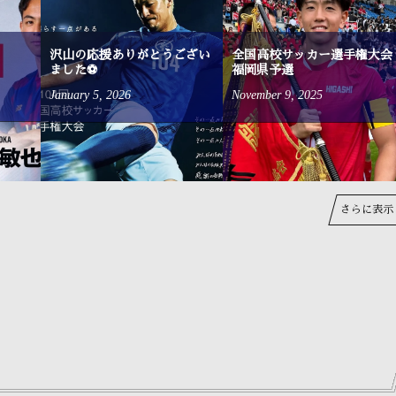
沢山の応援ありがとうござい
全国高校サッカー選手権大会
ました⚽
福岡県予選
January
5
,
2026
November
9
,
2025
さらに表示