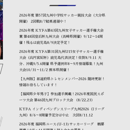
2026年度 第57回九州中学校サッカー競技大会（大分県
OBが進路報告に来ました⚽
⚽もう一つの選手権⚽
O
開催） 2回戦8/7結果速報中！
January
24
,
2026
January
17
,
2026
Ja
2026年度 KYFA第43回九州女子サッカー選手権大会
兼 第48回皇后杯九州大会（長崎県開催）9/12～14開
催！残るは鹿児島8/9決定予定！
2026年度 KYFA第31回九州U15女子サッカー選手権
大会（高円宮妃杯）鹿児島代表決定！佐賀8/9.11 大
分、沖縄9/5.6開催 県予選例年8～9月情報募集！九州
大会10/31～11/2 熊本県開催！
【九州版】都道府県トレセンメンバー2026 随時更新！
情報お待ちしています！
【福岡県少年男子】参加選手掲載！2026年度国民スポ
ーツ大会 第46回九州ブロック大会 （8/22,23）
KYFA インディペンデンスリーグ九州2026（Iリーグ
九州）8/6～8開催予定分は中止 次回8/11.12
2026年度 福岡県ユース(U-13)サッカーリーグ 概要