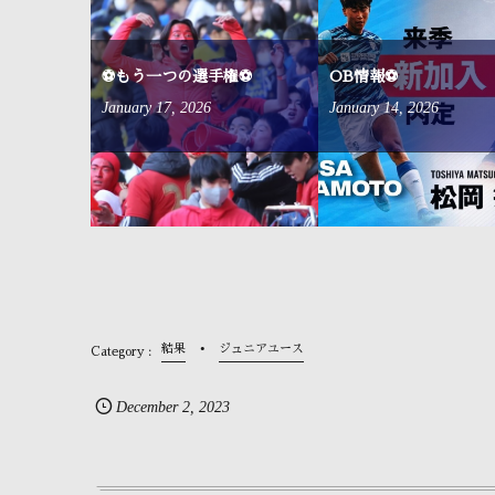
来ました⚽
⚽もう一つの選手権⚽
OB情報⚽
January
17
,
2026
January
14
,
2026
結果
ジュニアユース
December
2
,
2023