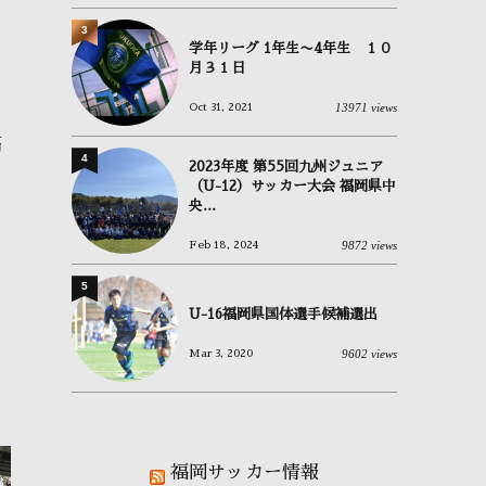
3
学年リーグ 1年生〜4年生 １０
月３１日
13971 views
Oct 31, 2021
高
4
2023年度 第55回九州ジュニア
（U-12）サッカー大会 福岡県中
央...
9872 views
Feb 18, 2024
5
U-16福岡県国体選手候補選出
9602 views
Mar 3, 2020
福岡サッカー情報