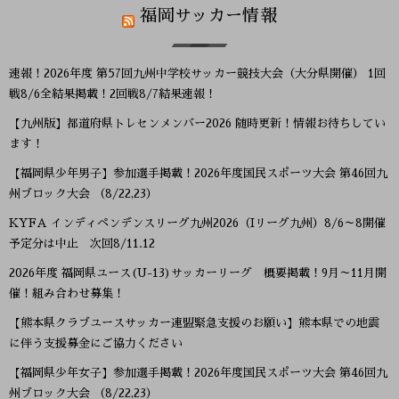
福岡サッカー情報
速報！2026年度 第57回九州中学校サッカー競技大会（大分県開催） 1回
戦8/6全結果掲載！2回戦8/7結果速報！
【九州版】都道府県トレセンメンバー2026 随時更新！情報お待ちしてい
ます！
【福岡県少年男子】参加選手掲載！2026年度国民スポーツ大会 第46回九
州ブロック大会 （8/22,23）
KYFA インディペンデンスリーグ九州2026（Iリーグ九州）8/6～8開催
予定分は中止 次回8/11.12
2026年度 福岡県ユース(U-13)サッカーリーグ 概要掲載！9月～11月開
催！組み合わせ募集！
【熊本県クラブユースサッカー連盟緊急支援のお願い】熊本県での地震
に伴う支援募金にご協力ください
【福岡県少年女子】参加選手掲載！2026年度国民スポーツ大会 第46回九
州ブロック大会 （8/22,23）