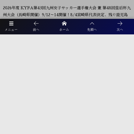
2026年度 KYFA第43回九州女子サッカー選手権大会 兼 第48回皇后杯九
州大会（長崎県開催）9/12～14開催！8/4宮崎県代表決定、残り鹿児島
8/9決定予定！
メニュー
前へ
ホーム
先頭へ
次へ
2026年度 第38回九州ジュニア U-11 サッカー大会（新人戦）福岡県中央
大会 11/29.12/5開催！組合せ募集
2026年度 JFA第50回全日本U-12サッカー選手権大会福岡県中央大会
10/11開幕！組合せ募集
プライバシーポリシー
利用規約
お電話でのお問合せ