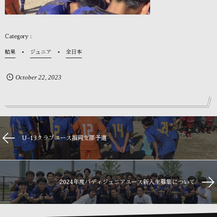
結果
ジュニア
全日本
October
22
,
2023
U-13クラブユース福岡支部予選
2024年度バディジュニアユース新入生募集について