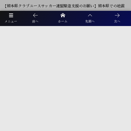
【熊本県クラブユースサッカー連盟緊急支援のお願い】熊本県での地震
に伴う支援募金にご協力ください
メニュー
前へ
ホーム
先頭へ
次へ
【福岡県少年女子】参加選手掲載！2026年度国民スポーツ大会 第46回九
州ブロック大会 （8/22,23）
2026年度 第38回九州ジュニア U-11 サッカー大会（新人戦）福岡県中央
大会 11/29.12/5開催！組合せ募集
プライバシーポリシー
利用規約
お電話でのお問合せ
☎︎ 092-926-1002