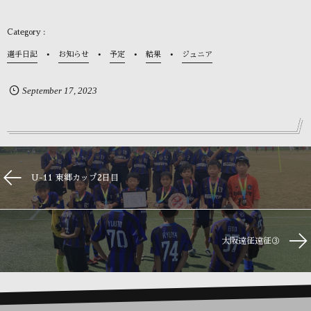
選手日記
お知らせ
予定
結果
ジュニア
September
17
,
2023
U-11 東郷カップ2日目
大阪遠征遠征③