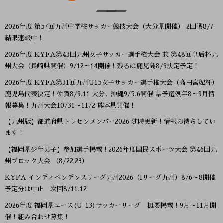
2026年度 第57回九州中学校サッカー競技大会（大分県開催） 2回戦8/7
結果速報中！
2026年度 KYFA第43回九州女子サッカー選手権大会 兼 第48回皇后杯九
州大会（長崎県開催）9/12～14開催！残るは鹿児島8/9決定予定！
2026年度 KYFA第31回九州U15女子サッカー選手権大会（高円宮妃杯）
鹿児島代表決定！佐賀8/9.11 大分、沖縄9/5.6開催 県予選例年8～9月情
報募集！九州大会10/31～11/2 熊本県開催！
【九州版】都道府県トレセンメンバー2026 随時更新！情報お待ちしてい
ます！
【福岡県少年男子】参加選手掲載！2026年度国民スポーツ大会 第46回九
州ブロック大会 （8/22,23）
KYFA インディペンデンスリーグ九州2026（Iリーグ九州）8/6～8開催
予定分は中止 次回8/11.12
2026年度 福岡県ユース(U-13)サッカーリーグ 概要掲載！9月～11月開
催！組み合わせ募集！