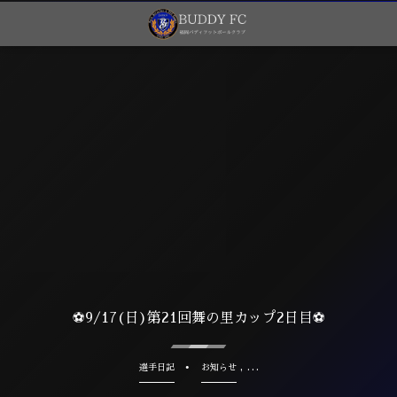
⚽️9/17(日)第21回舞の里カップ2日目⚽️
, …
選手日記
お知らせ