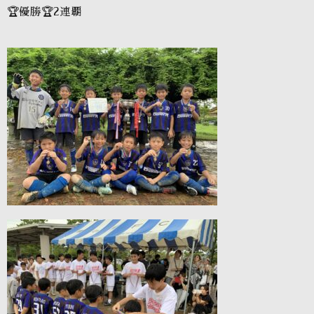
🏆優勝🏆2連覇