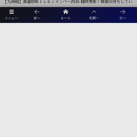
【九州版】都道府県トレセンメンバー2026 随時更新！情報お待ちしてい
ます！
メニュー
前へ
ホーム
先頭へ
次へ
【福岡県少年男子】参加選手掲載！2026年度国民スポーツ大会 第46回九
州ブロック大会 （8/22,23）
KYFA インディペンデンスリーグ九州2026（Iリーグ九州）8/6～8開催
予定分は中止 次回8/11.12
2026年度 福岡県ユース(U-13)サッカーリーグ 概要掲載！9月～11月開
催！組み合わせ募集！
【熊本県クラブユースサッカー連盟緊急支援のお願い】熊本県での地震
に伴う支援募金にご協力ください
【福岡県少年女子】参加選手掲載！2026年度国民スポーツ大会 第46回九
州ブロック大会 （8/22,23）
2026年度 第38回九州ジュニア U-11 サッカー大会（新人戦）福岡県中央
大会 11/29.12/5開催！組合せ募集
プライバシーポリシー