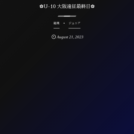
⚽U-10 大阪遠征最終日⚽
結果
ジュニア
August
21
,
2023