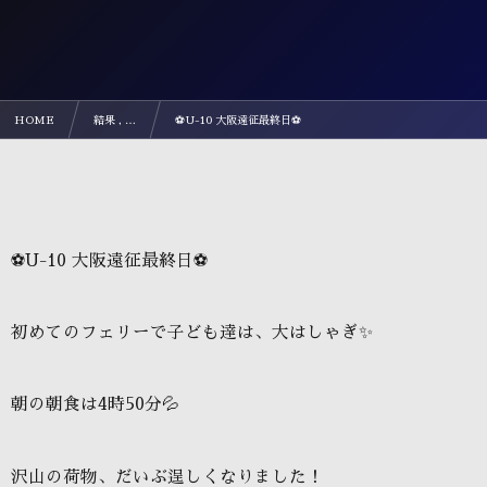
HOME
結果 , …
⚽U-10 大阪遠征最終日⚽
⚽U-10 大阪遠征最終日⚽
初めてのフェリーで子ども達は、大はしゃぎ
✨
朝の朝食は
4
時
50
分
💦
沢山の荷物、だいぶ逞しくなりました！