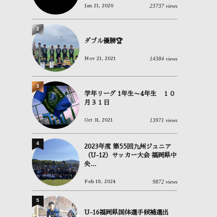
23737 views
Jan 21, 2020
2
ダブル優勝🏆
14384 views
Nov 21, 2021
3
学年リーグ 1年生〜4年生 １０
月３１日
13971 views
Oct 31, 2021
4
2023年度 第55回九州ジュニア
（U-12）サッカー大会 福岡県中
央...
9872 views
Feb 18, 2024
5
U-16福岡県国体選手候補選出