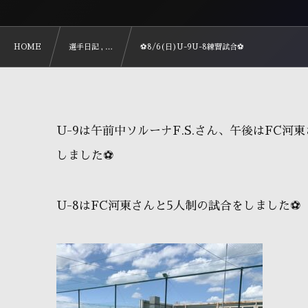
HOME
選手日記 , …
⚽️8/6(日)U-9U-8練習試合⚽️
U-9は午前中ソルーナF.S.さん、午後はFC
しました⚽️
U-8はFC河東さんと5人制の試合をしました⚽️