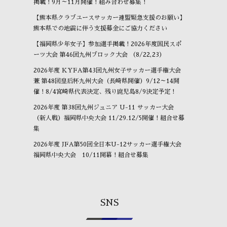
掲載！9月～11月開催！組み合わせ募集！
【熊本県クラブユースサッカー連盟緊急支援のお願い】
熊本県での地震に伴う支援募金にご協力ください
【福岡県少年女子】参加選手掲載！2026年度国民スポ
ーツ大会 第46回九州ブロック大会 （8/22,23）
2026年度 KYFA第43回九州女子サッカー選手権大会
兼 第48回皇后杯九州大会（長崎県開催）9/12～14開
催！8/4宮崎県代表決定、残り鹿児島8/9決定予定！
2026年度 第38回九州ジュニア U-11 サッカー大会
（新人戦）福岡県中央大会 11/29.12/5開催！組合せ募
集
2026年度 JFA第50回全日本U-12サッカー選手権大会
福岡県中央大会 10/11開幕！組合せ募集
SNS