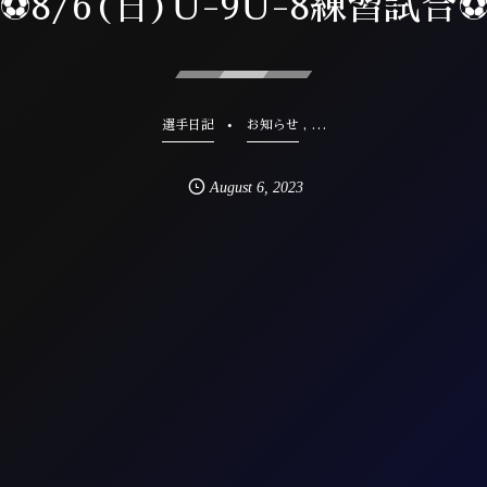
⚽️8/6(日)U-9U-8練習試合⚽
, …
選手日記
お知らせ
August
6
,
2023