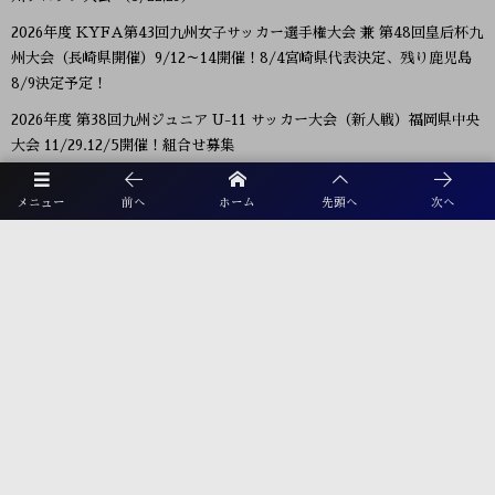
2026年度 KYFA第43回九州女子サッカー選手権大会 兼 第48回皇后杯九
州大会（長崎県開催）9/12～14開催！8/4宮崎県代表決定、残り鹿児島
8/9決定予定！
2026年度 第38回九州ジュニア U-11 サッカー大会（新人戦）福岡県中央
大会 11/29.12/5開催！組合せ募集
2026年度 JFA第50回全日本U-12サッカー選手権大会福岡県中央大会
メニュー
前へ
ホーム
先頭へ
次へ
10/11開幕！組合せ募集
プライバシーポリシー
利用規約
お電話でのお問合せ