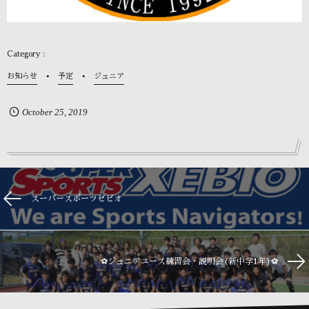
お知らせ
予定
ジュニア
October
25
,
2019
スーパースポーツゼビオ
⚽️ジュニアユース練習会・説明会(新中学1年)⚽